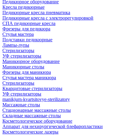
Педикюрное оборудование
Кресла педикюрные
Педикюрные кресла пневматика
Педикюрные кресла с электрорегулировкой
СПА педикюрные кресла
Фрезеры для педикюра
Стулья мастера
Подставки педикюрные
Лампы-лупы
Стерилизаторы
УФ стерилизаторы
Маникюрное оборудование
Маникюрные столы
Фрезеры для маникюра
Стулья мастера маникюра
Стерилизаторы
Кварцитовые стерилизаторы
УФ стерилизаторы
manikjurn-kvartsitovye-sterilizatory
Массажные столы
Стационарные массажные столы
Складные массажные столы
Косметологическое оборудование
Аппарат для нехирургической блефаропластики
Косметологические лазеры