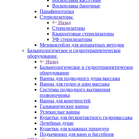
Воскоплавы кассетные
Воскоплавы баночные
Парафинотопки
Стерилизаторы
Назад
Стерилизаторы
Кварцитовые стерилизаторы
УФ стерилизаторы
Мезококтейли для аппаратных методик
Бальнеологическое и гидротерапевтическое
оборудование
Назад
Бальнеологическое и гидротерапевтическое
оборудование
Ванны для подводного душа-массажа
Ванны для гидро и аэро массажа
Системы подводного вытяжения
позвоночника
Ванны для конечностей
Гальванические ванны
Углекислые ванны
Кушетки для бесконтактного гидромассажа
Лечебные души
Кушетки для влажных процедур
Подъемники для ванн и бассейнов