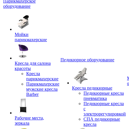
Парикмахерское
оборудование
Мойки
парикмахерские
Педикюрное оборудование
Кресла для салона
красоты
Кресла
парикмахерские
Парикмахерские
Кресла педикюрные
мужские кресла
Педикюрные кресла
Barber
пневматика
Педикюрные кресла
с
электрорегулировкой
Рабочие места,
СПА педикюрные
зеркала
кресла