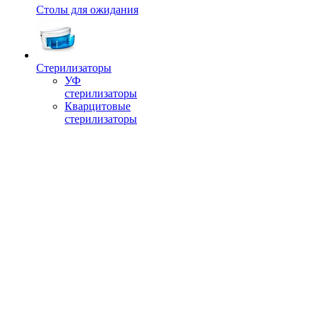
Столы для ожидания
Стерилизаторы
УФ
стерилизаторы
Кварцитовые
стерилизаторы