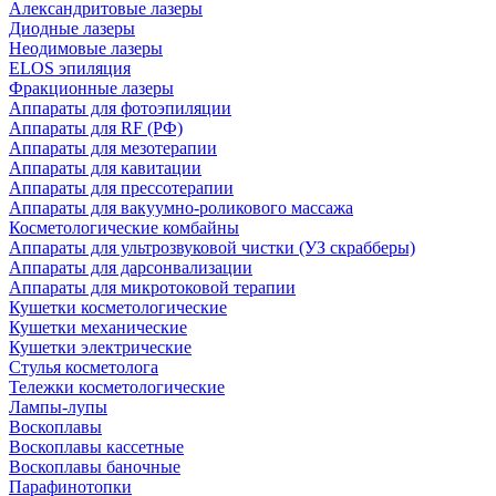
Александритовые лазеры
Диодные лазеры
Неодимовые лазеры
ELOS эпиляция
Фракционные лазеры
Аппараты для фотоэпиляции
Аппараты для RF (РФ)
Аппараты для мезотерапии
Аппараты для кавитации
Аппараты для прессотерапии
Аппараты для вакуумно-роликового массажа
Косметологические комбайны
Аппараты для ультрозвуковой чистки (УЗ скрабберы)
Аппараты для дарсонвализации
Аппараты для микротоковой терапии
Кушетки косметологические
Кушетки механические
Кушетки электрические
Стулья косметолога
Тележки косметологические
Лампы-лупы
Воскоплавы
Воскоплавы кассетные
Воскоплавы баночные
Парафинотопки