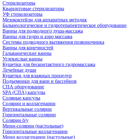
Стерилизаторы
Кварцитовые стерилизаторы
УФ стерилизаторы
Мезококтейли для аппаратных методик
Бальнеологическое и гидротерапевтическое оборудование
Ванны для подводного душа-массажа
Ванны для гидро и аэро массажа
Системы подводного вытяжения позвоночника
Ванны для конечностей
Гальванические ванны
Углекислые ванны
Кушетки для бесконтактного гидромассажа
Лечебные души
Кушетки для влажных процедур
Подъемники для ванн и бассейнов
СПА оборудование
SPA (СПА) капсулы
Соляные капсулы
Солярии и коллагенарии
Вертикальные солярии
Горизонтальные солярии
Солярии б/у
Мини-солярии (настольные)
Горизонтальные коллагенарии
Мини коллагенарии (настольные)