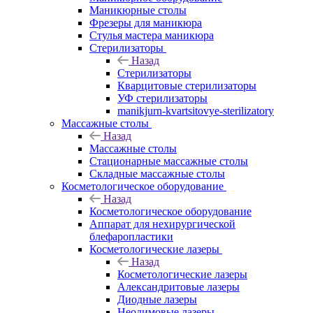
Маникюрные столы
Фрезеры для маникюра
Стулья мастера маникюра
Стерилизаторы
Назад
Стерилизаторы
Кварцитовые стерилизаторы
УФ стерилизаторы
manikjurn-kvartsitovye-sterilizatory
Массажные столы
Назад
Массажные столы
Стационарные массажные столы
Складные массажные столы
Косметологическое оборудование
Назад
Косметологическое оборудование
Аппарат для нехирургической
блефаропластики
Косметологические лазеры
Назад
Косметологические лазеры
Александритовые лазеры
Диодные лазеры
Неодимовые лазеры