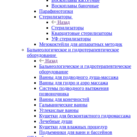
Воскоплавы кассетные
Воскоплавы баночные
Парафинотопки
Стерилизаторы
Назад
Стерилизаторы
Кварцитовые стерилизаторы
УФ стерилизаторы
Мезококтейли для аппаратных методик
Бальнеологическое и гидротерапевтическое
оборудование
Назад
Бальнеологическое и гидротерапевтическое
оборудование
Ванны для подводного душа-массажа
Ванны для гидро и аэро массажа
Системы подводного вытяжения
позвоночника
Ванны для конечностей
Гальванические ванны
Углекислые ванны
Кушетки для бесконтактного гидромассажа
Лечебные души
Кушетки для влажных процедур
Подъемники для ванн и бассейнов