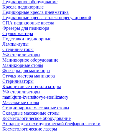
Педикюрное оборудование
Кресла педикюрные
Педикюрные кресла пневматика
Педикюрные кресла с электрорегулировкой
СПА педикюрные кресла
Фрезеры для педикюра
Стулья мастера
Подставки педикюрные
Лампы-лупы
Стерилизаторы
УФ стерилизаторы
Маникюрное оборудование
Маникюрные столы
Фрезеры для маникюра
Стулья мастера маникюра
Стерилизаторы
Кварцитовые стерилизаторы
УФ стерилизаторы
manikjurn-kvartsitovye-sterilizatory
Массажные столы
Стационарные массажные столы
Складные массажные столы
Косметологическое оборудование
Аппарат для нехирургической блефаропластики
Косметологические лазеры