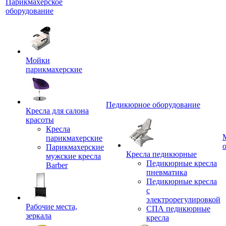
Парикмахерское
оборудование
Мойки
парикмахерские
Педикюрное оборудование
Кресла для салона
красоты
Кресла
парикмахерские
Парикмахерские
Кресла педикюрные
мужские кресла
Педикюрные кресла
Barber
пневматика
Педикюрные кресла
с
электрорегулировкой
Рабочие места,
СПА педикюрные
зеркала
кресла