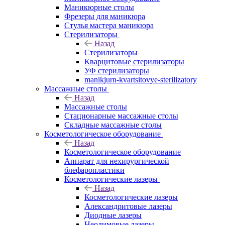
Маникюрные столы
Фрезеры для маникюра
Стулья мастера маникюра
Стерилизаторы
Назад
Стерилизаторы
Кварцитовые стерилизаторы
УФ стерилизаторы
manikjurn-kvartsitovye-sterilizatory
Массажные столы
Назад
Массажные столы
Стационарные массажные столы
Складные массажные столы
Косметологическое оборудование
Назад
Косметологическое оборудование
Аппарат для нехирургической
блефаропластики
Косметологические лазеры
Назад
Косметологические лазеры
Александритовые лазеры
Диодные лазеры
Неодимовые лазеры