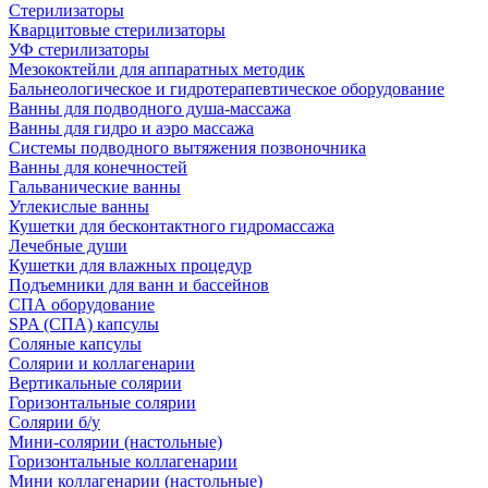
Стерилизаторы
Кварцитовые стерилизаторы
УФ стерилизаторы
Мезококтейли для аппаратных методик
Бальнеологическое и гидротерапевтическое оборудование
Ванны для подводного душа-массажа
Ванны для гидро и аэро массажа
Системы подводного вытяжения позвоночника
Ванны для конечностей
Гальванические ванны
Углекислые ванны
Кушетки для бесконтактного гидромассажа
Лечебные души
Кушетки для влажных процедур
Подъемники для ванн и бассейнов
СПА оборудование
SPA (СПА) капсулы
Соляные капсулы
Солярии и коллагенарии
Вертикальные солярии
Горизонтальные солярии
Солярии б/у
Мини-солярии (настольные)
Горизонтальные коллагенарии
Мини коллагенарии (настольные)