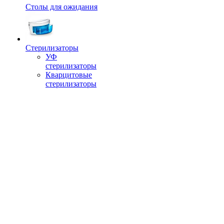
Столы для ожидания
Стерилизаторы
УФ
стерилизаторы
Кварцитовые
стерилизаторы