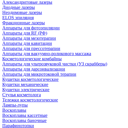
Александритовые лазеры
Диодные лазеры
Неодимовые лазеры
ELOS эпиляция
Фракционные лазеры
Аппараты для фотоэпиляции
Аппараты для RF (РФ)
Аппараты для мезотерапии
Аппараты для кавитации
Аппараты для прессотерапии
Аппараты для вакуумно-роликового массажа
Косметологические комбайны
Аппараты для ультрозвуковой чистки (УЗ скрабберы)
Аппараты для дарсонвализации
Аппараты для микротоковой терапии
Кушетки косметологические
Кушетки механические
Кушетки электрические
Стулья косметолога
Тележки косметологические
Лампы-лупы
Воскоплавы
Воскоплавы кассетные
Воскоплавы баночные
Парафинотопки