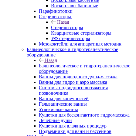
Воскоплавы кассетные
Воскоплавы баночные
Парафинотопки
Стерилизаторы
Назад
Стерилизаторы
Кварцитовые стерилизаторы
УФ стерилизаторы
Мезококтейли для аппаратных методик
Бальнеологическое и гидротерапевтическое
оборудование
Назад
Бальнеологическое и гидротерапевтическое
оборудование
Ванны для подводного душа-массажа
Ванны для гидро и аэро массажа
Системы подводного вытяжения
позвоночника
Ванны для конечностей
Гальванические ванны
Углекислые ванны
Кушетки для бесконтактного гидромассажа
Лечебные души
Кушетки для влажных процедур
Подъемники для ванн и бассейнов