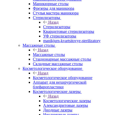
Маникюрные столы
Фрезеры для маникюра
Стулья мастера маникюра
Стерилизаторы
Назад
Стерилизаторы
Кварцитовые стерилизаторы
УФ стерилизаторы
manikjurn-kvartsitovye-sterilizatory
Массажные столы
Назад
Массажные столы
Стационарные массажные столы
Складные массажные столы
Косметологическое оборудование
Назад
Косметологическое оборудование
Аппарат для нехирургической
блефаропластики
Косметологические лазеры
Назад
Косметологические лазеры
Александритовые лазеры
Диодные лазеры
Неодимовые лазеры