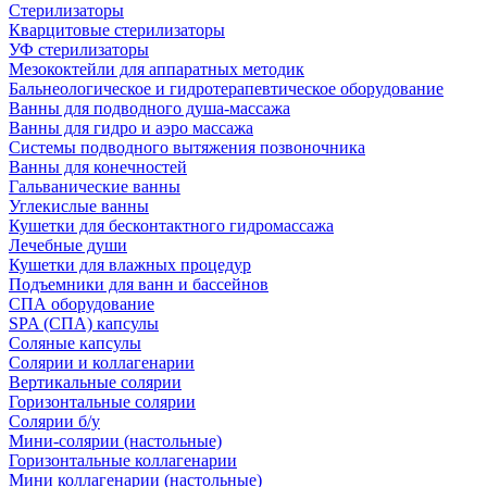
Стерилизаторы
Кварцитовые стерилизаторы
УФ стерилизаторы
Мезококтейли для аппаратных методик
Бальнеологическое и гидротерапевтическое оборудование
Ванны для подводного душа-массажа
Ванны для гидро и аэро массажа
Системы подводного вытяжения позвоночника
Ванны для конечностей
Гальванические ванны
Углекислые ванны
Кушетки для бесконтактного гидромассажа
Лечебные души
Кушетки для влажных процедур
Подъемники для ванн и бассейнов
СПА оборудование
SPA (СПА) капсулы
Соляные капсулы
Солярии и коллагенарии
Вертикальные солярии
Горизонтальные солярии
Солярии б/у
Мини-солярии (настольные)
Горизонтальные коллагенарии
Мини коллагенарии (настольные)