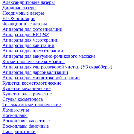
Александритовые лазеры
Диодные лазеры
Неодимовые лазеры
ELOS эпиляция
Фракционные лазеры
Аппараты для фотоэпиляции
Аппараты для RF (РФ)
Аппараты для мезотерапии
Аппараты для кавитации
Аппараты для прессотерапии
Аппараты для вакуумно-роликового массажа
Косметологические комбайны
Аппараты для ультрозвуковой чистки (УЗ скрабберы)
Аппараты для дарсонвализации
Аппараты для микротоковой терапии
Кушетки косметологические
Кушетки механические
Кушетки электрические
Стулья косметолога
Тележки косметологические
Лампы-лупы
Воскоплавы
Воскоплавы кассетные
Воскоплавы баночные
Парафинотопки