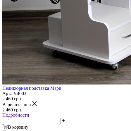
Педикюрная подставка Мари
Арт.: V4003
2 460
грн.
Варианты цен
2 460
грн.
Подробности
В корзину