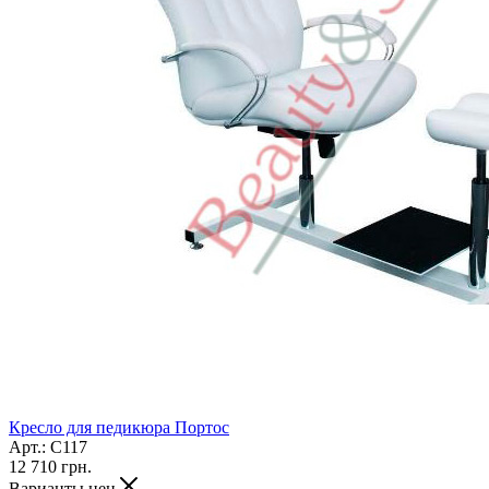
Кресло для педикюра Портос
Арт.: C117
12 710
грн.
Варианты цен