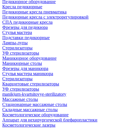
Педикюрное оборудование
Кресла педикюрные
Педикюрные кресла пневматика
Педикюрные кресла с электрорегулировкой
СПА педикюрные кресла
Фрезеры для педикюра
Стулья мастера
Подставки педикюрные
Лампы-лупы
Стерилизаторы
УФ стерилизаторы
Маникюрное оборудование
Маникюрные столы
Фрезеры для маникюра
Стулья мастера маникюра
Стерилизаторы
Кварцитовые стерилизаторы
УФ стерилизаторы
manikjurn-kvartsitovye-sterilizatory
Массажные столы
Стационарные массажные столы
Складные массажные столы
Косметологическое оборудование
Аппарат для нехирургической блефаропластики
Косметологические лазеры