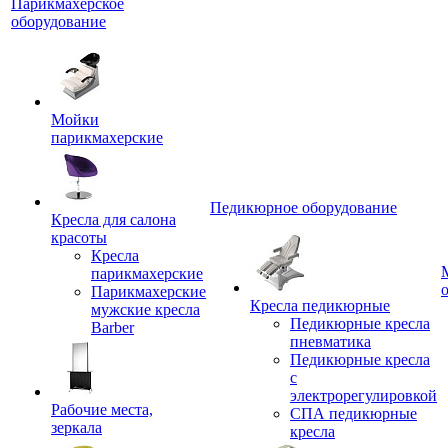
Парикмахерское
оборудование
Мойки
парикмахерские
Педикюрное оборудование
Кресла для салона
красоты
Кресла
парикмахерские
Парикмахерские
Кресла педикюрные
мужские кресла
Педикюрные кресла
Barber
пневматика
Педикюрные кресла
с
электрорегулировкой
Рабочие места,
СПА педикюрные
зеркала
кресла