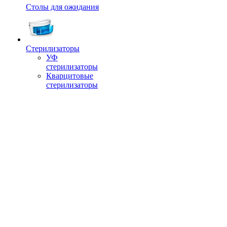
Столы для ожидания
Стерилизаторы
УФ
стерилизаторы
Кварцитовые
стерилизаторы