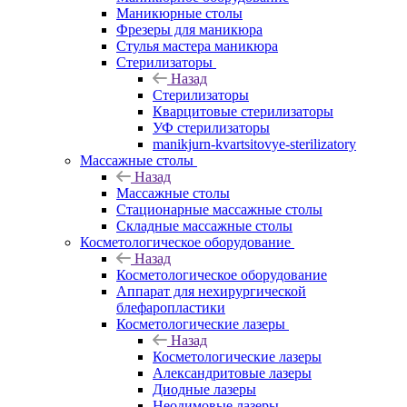
Маникюрные столы
Фрезеры для маникюра
Стулья мастера маникюра
Стерилизаторы
Назад
Стерилизаторы
Кварцитовые стерилизаторы
УФ стерилизаторы
manikjurn-kvartsitovye-sterilizatory
Массажные столы
Назад
Массажные столы
Стационарные массажные столы
Складные массажные столы
Косметологическое оборудование
Назад
Косметологическое оборудование
Аппарат для нехирургической
блефаропластики
Косметологические лазеры
Назад
Косметологические лазеры
Александритовые лазеры
Диодные лазеры
Неодимовые лазеры