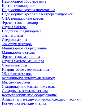
Педикюрное оборудование
Кресла педикюрные
Педикюрные кресла пневматика
Педикюрные кресла с электрорегулировкой
СПА педикюрные кресла
Фрезеры для педикюра
Стулья мастера
Подставки педикюрные
Лампы-лупы
Стерилизаторы
УФ стерилизаторы
Маникюрное оборудование
Маникюрные столы
Фрезеры для маникюра
Стулья мастера маникюра
Стерилизаторы
Кварцитовые стерилизаторы
УФ стерилизаторы
manikjurn-kvartsitovye-sterilizatory
Массажные столы
Стационарные массажные столы
Складные массажные столы
Косметологическое оборудование
Аппарат для нехирургической блефаропластики
Косметологические лазеры