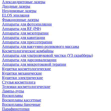
Александритовые лазеры
Диодные лазеры
Неодимовые лазеры
ELOS эпиляция
Фракционные лазеры
Аппараты для фотоэпиляции
Аппараты для RF (РФ)
Аппараты для мезотерапии
Аппараты для кавитации
Аппараты для прессотерапии
Аппараты для вакуумно-роликового массажа
Косметологические комбайны
Аппараты для ультрозвуковой чистки (УЗ скрабберы)
Аппараты для дарсонвализации
Аппараты для микротоковой терапии
Кушетки косметологические
Кушетки механические
Кушетки электрические
Стулья косметолога
Тележки косметологические
Лампы-лупы
Воскоплавы
Воскоплавы кассетные
Воскоплавы баночные
Парафинотопки