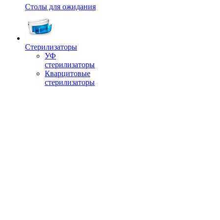
Столы для ожидания
Стерилизаторы
УФ
стерилизаторы
Кварцитовые
стерилизаторы