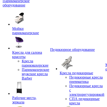
Парикмахерское
оборудование
Мойки
парикмахерские
Педикюрное оборудование
Кресла для салона
красоты
Кресла
парикмахерские
Парикмахерские
Кресла педикюрные
мужские кресла
Педикюрные кресла
Barber
пневматика
Педикюрные кресла
с
электрорегулировкой
Рабочие места,
СПА педикюрные
зеркала
кресла