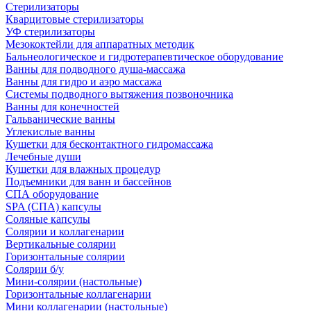
Стерилизаторы
Кварцитовые стерилизаторы
УФ стерилизаторы
Мезококтейли для аппаратных методик
Бальнеологическое и гидротерапевтическое оборудование
Ванны для подводного душа-массажа
Ванны для гидро и аэро массажа
Системы подводного вытяжения позвоночника
Ванны для конечностей
Гальванические ванны
Углекислые ванны
Кушетки для бесконтактного гидромассажа
Лечебные души
Кушетки для влажных процедур
Подъемники для ванн и бассейнов
СПА оборудование
SPA (СПА) капсулы
Соляные капсулы
Солярии и коллагенарии
Вертикальные солярии
Горизонтальные солярии
Солярии б/у
Мини-солярии (настольные)
Горизонтальные коллагенарии
Мини коллагенарии (настольные)