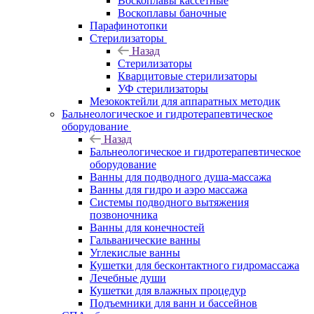
Воскоплавы кассетные
Воскоплавы баночные
Парафинотопки
Стерилизаторы
Назад
Стерилизаторы
Кварцитовые стерилизаторы
УФ стерилизаторы
Мезококтейли для аппаратных методик
Бальнеологическое и гидротерапевтическое
оборудование
Назад
Бальнеологическое и гидротерапевтическое
оборудование
Ванны для подводного душа-массажа
Ванны для гидро и аэро массажа
Системы подводного вытяжения
позвоночника
Ванны для конечностей
Гальванические ванны
Углекислые ванны
Кушетки для бесконтактного гидромассажа
Лечебные души
Кушетки для влажных процедур
Подъемники для ванн и бассейнов