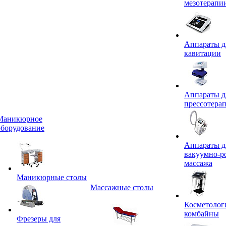
мезотерапи
Аппараты д
кавитации
Аппараты д
прессотера
Маникюрное
оборудование
Аппараты д
вакуумно-р
массажа
Маникюрные столы
Массажные столы
Косметолог
комбайны
Фрезеры для