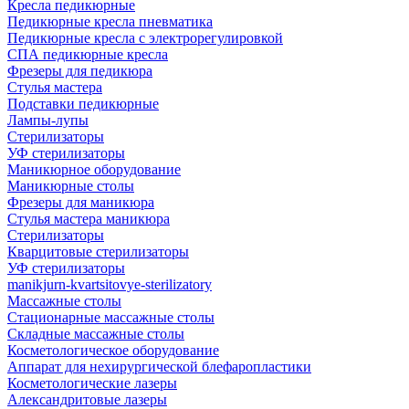
Кресла педикюрные
Педикюрные кресла пневматика
Педикюрные кресла с электрорегулировкой
СПА педикюрные кресла
Фрезеры для педикюра
Стулья мастера
Подставки педикюрные
Лампы-лупы
Стерилизаторы
УФ стерилизаторы
Маникюрное оборудование
Маникюрные столы
Фрезеры для маникюра
Стулья мастера маникюра
Стерилизаторы
Кварцитовые стерилизаторы
УФ стерилизаторы
manikjurn-kvartsitovye-sterilizatory
Массажные столы
Стационарные массажные столы
Складные массажные столы
Косметологическое оборудование
Аппарат для нехирургической блефаропластики
Косметологические лазеры
Александритовые лазеры