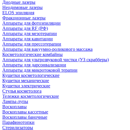
Диодные лазеры
Неодимовые лазеры
ELOS эпиляция
Фракционные лазеры
Аппараты для фотоэпиляции
Аппараты для RF (РФ)
Аппараты для мезотерапии
Аппараты для кавитации
Аппараты для прессотерапии
Аппараты для вакуумно-роликового массажа
Косметологические комбайны
Аппараты для ультрозвуковой чистки (УЗ скрабберы)
Аппараты для дарсонвализации
Аппараты для микротоковой терапии
Кушетки косметологические
Кушетки механические
Кушетки электрические
Стулья косметолога
Тележки косметологические
Лампы-лупы
Воскоплавы
Воскоплавы кассетные
Воскоплавы баночные
Парафинотопки
Стерилизаторы