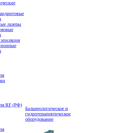
ические
андритовые
ы
ые лазеры
имовые
ы
эпиляция
ционные
ы
ля
ции
ля RF (РФ)
Бальнеологическое и
гидротерапевтическое
оборудование
ля