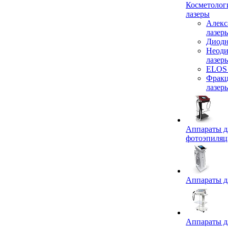
Косметолог
лазеры
Алекс
лазер
Диодн
Неод
лазер
ELOS 
Фрак
лазер
Аппараты д
фотоэпиля
Аппараты д
Аппараты д