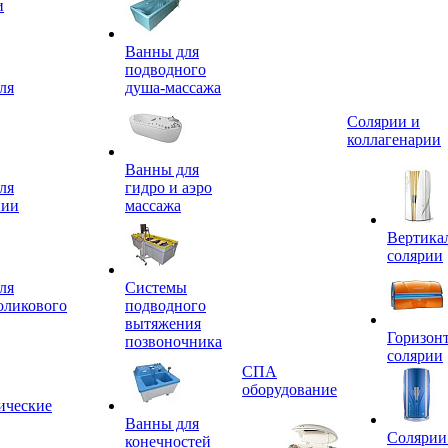
и
Ванны для
подводного
ля
душа-массажа
Солярии и
коллагенарии
Ванны для
ля
гидро и аэро
пии
массажа
Вертика
солярии
ля
Системы
оликового
подводного
вытяжения
Горизон
позвоночника
солярии
СПА
оборудование
ические
Ванны для
Солярии
конечностей