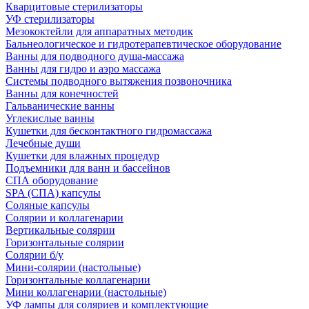
Кварцитовые стерилизаторы
УФ стерилизаторы
Мезококтейли для аппаратных методик
Бальнеологическое и гидротерапевтическое оборудование
Ванны для подводного душа-массажа
Ванны для гидро и аэро массажа
Системы подводного вытяжения позвоночника
Ванны для конечностей
Гальванические ванны
Углекислые ванны
Кушетки для бесконтактного гидромассажа
Лечебные души
Кушетки для влажных процедур
Подъемники для ванн и бассейнов
СПА оборудование
SPA (СПА) капсулы
Соляные капсулы
Солярии и коллагенарии
Вертикальные солярии
Горизонтальные солярии
Солярии б/у
Мини-солярии (настольные)
Горизонтальные коллагенарии
Мини коллагенарии (настольные)
УФ лампы для соляриев и комплектующие