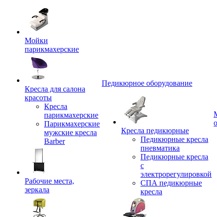
Мойки
парикмахерские
Педикюрное оборудование
Кресла для салона
красоты
Кресла
парикмахерские
Парикмахерские
Кресла педикюрные
мужские кресла
Педикюрные кресла
Barber
пневматика
Педикюрные кресла
с
электрорегулировкой
Рабочие места,
СПА педикюрные
зеркала
кресла