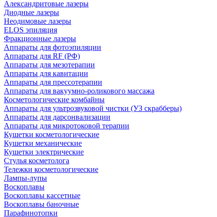
Александритовые лазеры
Диодные лазеры
Неодимовые лазеры
ELOS эпиляция
Фракционные лазеры
Аппараты для фотоэпиляции
Аппараты для RF (РФ)
Аппараты для мезотерапии
Аппараты для кавитации
Аппараты для прессотерапии
Аппараты для вакуумно-роликового массажа
Косметологические комбайны
Аппараты для ультрозвуковой чистки (УЗ скрабберы)
Аппараты для дарсонвализации
Аппараты для микротоковой терапии
Кушетки косметологические
Кушетки механические
Кушетки электрические
Стулья косметолога
Тележки косметологические
Лампы-лупы
Воскоплавы
Воскоплавы кассетные
Воскоплавы баночные
Парафинотопки