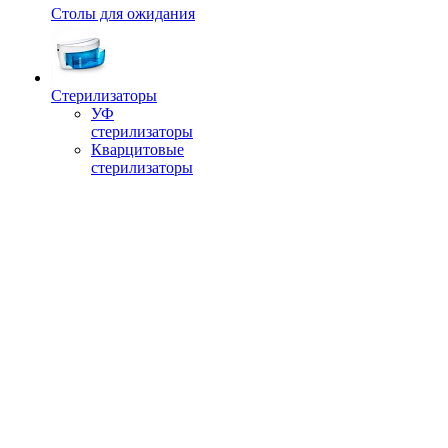
Столы для ожидания
Стерилизаторы
УФ
стерилизаторы
Кварцитовые
стерилизаторы