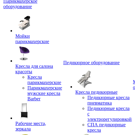
Парикмахерское
оборудование
Мойки
парикмахерские
Педикюрное оборудование
Кресла для салона
красоты
Кресла
парикмахерские
Парикмахерские
Кресла педикюрные
мужские кресла
Педикюрные кресла
Barber
пневматика
Педикюрные кресла
с
электрорегулировкой
Рабочие места,
СПА педикюрные
зеркала
кресла