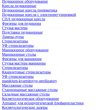
Педикюрное оборудование
Кресла педикюрные
Педикюрные кресла пневматика
Педикюрные кресла с электрорегулировкой
СПА педикюрные кресла
Фрезеры для педикюра
Стулья мастера
Подставки педикюрные
Лампы-лупы
Стерилизаторы
УФ стерилизаторы
Маникюрное оборудование
Маникюрные столы
Фрезеры для маникюра
Стулья мастера маникюра
Стерилизаторы
Кварцитовые стерилизаторы
УФ стерилизаторы
manikjurn-kvartsitovye-sterilizatory
Массажные столы
Стационарные массажные столы
Складные массажные столы
Косметологическое оборудование
Аппарат для нехирургической блефаропластики
Косметологические лазеры