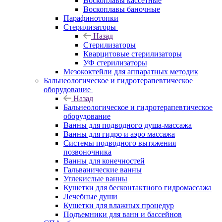
Воскоплавы кассетные
Воскоплавы баночные
Парафинотопки
Стерилизаторы
Назад
Стерилизаторы
Кварцитовые стерилизаторы
УФ стерилизаторы
Мезококтейли для аппаратных методик
Бальнеологическое и гидротерапевтическое
оборудование
Назад
Бальнеологическое и гидротерапевтическое
оборудование
Ванны для подводного душа-массажа
Ванны для гидро и аэро массажа
Системы подводного вытяжения
позвоночника
Ванны для конечностей
Гальванические ванны
Углекислые ванны
Кушетки для бесконтактного гидромассажа
Лечебные души
Кушетки для влажных процедур
Подъемники для ванн и бассейнов