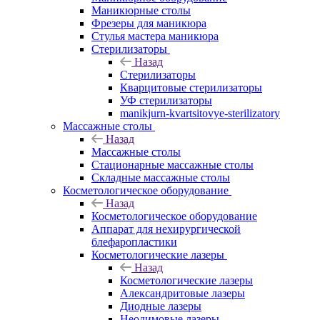
Маникюрные столы
Фрезеры для маникюра
Стулья мастера маникюра
Стерилизаторы
Назад
Стерилизаторы
Кварцитовые стерилизаторы
УФ стерилизаторы
manikjurn-kvartsitovye-sterilizatory
Массажные столы
Назад
Массажные столы
Стационарные массажные столы
Складные массажные столы
Косметологическое оборудование
Назад
Косметологическое оборудование
Аппарат для нехирургической
блефаропластики
Косметологические лазеры
Назад
Косметологические лазеры
Александритовые лазеры
Диодные лазеры
Неодимовые лазеры