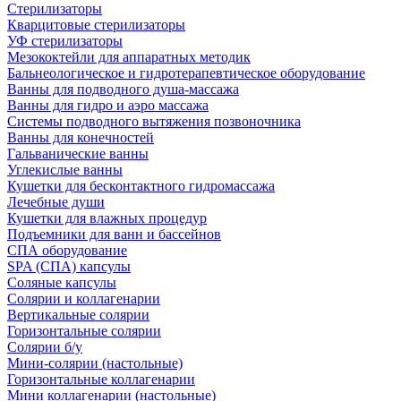
Стерилизаторы
Кварцитовые стерилизаторы
УФ стерилизаторы
Мезококтейли для аппаратных методик
Бальнеологическое и гидротерапевтическое оборудование
Ванны для подводного душа-массажа
Ванны для гидро и аэро массажа
Системы подводного вытяжения позвоночника
Ванны для конечностей
Гальванические ванны
Углекислые ванны
Кушетки для бесконтактного гидромассажа
Лечебные души
Кушетки для влажных процедур
Подъемники для ванн и бассейнов
СПА оборудование
SPA (СПА) капсулы
Соляные капсулы
Солярии и коллагенарии
Вертикальные солярии
Горизонтальные солярии
Солярии б/у
Мини-солярии (настольные)
Горизонтальные коллагенарии
Мини коллагенарии (настольные)