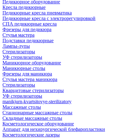
Педикюрное оборудование
Кресла педикюрные
Педикюрные кресла пневматика
Педикюрные кресла с электрорегулировкой
СПА педикюрные кресла
Фрезеры для педикюра
Стулья мастера
Подставки педикюрные
Лампы-лупы
Стерилизаторы
УФ стерилизаторы
Маникюрное оборудование
Маникюрные столы
Фрезеры для маникюра
Стулья мастера маникюра
Стерилизаторы
Кварцитовые стерилизаторы
УФ стерилизаторы
manikjurn-kvartsitovye-sterilizatory
Массажные столы
Стационарные массажные столы
Складные массажные столы
Косметологическое оборудование
Аппарат для нехирургической блефаропластики
Косметологические лазеры