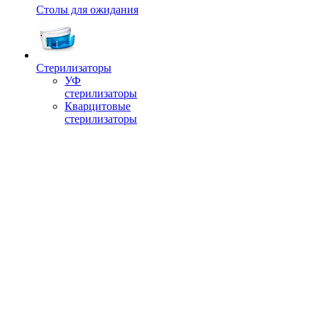
Столы для ожидания
Стерилизаторы
УФ
стерилизаторы
Кварцитовые
стерилизаторы