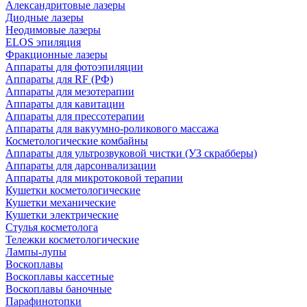
Александритовые лазеры
Диодные лазеры
Неодимовые лазеры
ELOS эпиляция
Фракционные лазеры
Аппараты для фотоэпиляции
Аппараты для RF (РФ)
Аппараты для мезотерапии
Аппараты для кавитации
Аппараты для прессотерапии
Аппараты для вакуумно-роликового массажа
Косметологические комбайны
Аппараты для ультрозвуковой чистки (УЗ скрабберы)
Аппараты для дарсонвализации
Аппараты для микротоковой терапии
Кушетки косметологические
Кушетки механические
Кушетки электрические
Стулья косметолога
Тележки косметологические
Лампы-лупы
Воскоплавы
Воскоплавы кассетные
Воскоплавы баночные
Парафинотопки