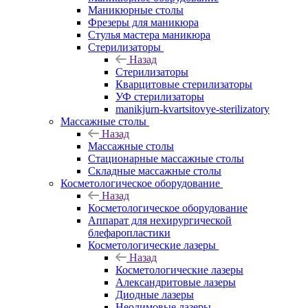
Маникюрные столы
Фрезеры для маникюра
Стулья мастера маникюра
Стерилизаторы
Назад
Стерилизаторы
Кварцитовые стерилизаторы
УФ стерилизаторы
manikjurn-kvartsitovye-sterilizatory
Массажные столы
Назад
Массажные столы
Стационарные массажные столы
Складные массажные столы
Косметологическое оборудование
Назад
Косметологическое оборудование
Аппарат для нехирургической
блефаропластики
Косметологические лазеры
Назад
Косметологические лазеры
Александритовые лазеры
Диодные лазеры
Неодимовые лазеры