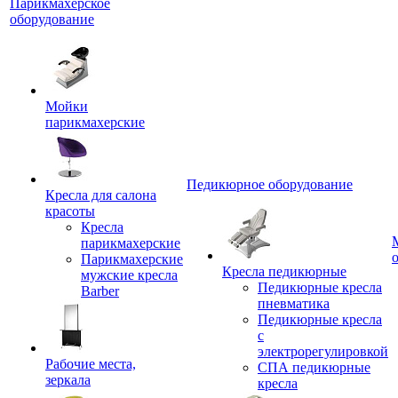
Парикмахерское
оборудование
Мойки
парикмахерские
Педикюрное оборудование
Кресла для салона
красоты
Кресла
парикмахерские
Парикмахерские
Кресла педикюрные
мужские кресла
Педикюрные кресла
Barber
пневматика
Педикюрные кресла
с
электрорегулировкой
Рабочие места,
СПА педикюрные
зеркала
кресла