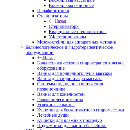
Воскоплавы кассетные
Воскоплавы баночные
Парафинотопки
Стерилизаторы
Назад
Стерилизаторы
Кварцитовые стерилизаторы
УФ стерилизаторы
Мезококтейли для аппаратных методик
Бальнеологическое и гидротерапевтическое
оборудование
Назад
Бальнеологическое и гидротерапевтическое
оборудование
Ванны для подводного душа-массажа
Ванны для гидро и аэро массажа
Системы подводного вытяжения
позвоночника
Ванны для конечностей
Гальванические ванны
Углекислые ванны
Кушетки для бесконтактного гидромассажа
Лечебные души
Кушетки для влажных процедур
Подъемники для ванн и бассейнов