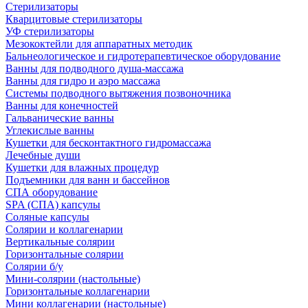
Стерилизаторы
Кварцитовые стерилизаторы
УФ стерилизаторы
Мезококтейли для аппаратных методик
Бальнеологическое и гидротерапевтическое оборудование
Ванны для подводного душа-массажа
Ванны для гидро и аэро массажа
Системы подводного вытяжения позвоночника
Ванны для конечностей
Гальванические ванны
Углекислые ванны
Кушетки для бесконтактного гидромассажа
Лечебные души
Кушетки для влажных процедур
Подъемники для ванн и бассейнов
СПА оборудование
SPA (СПА) капсулы
Соляные капсулы
Солярии и коллагенарии
Вертикальные солярии
Горизонтальные солярии
Солярии б/у
Мини-солярии (настольные)
Горизонтальные коллагенарии
Мини коллагенарии (настольные)