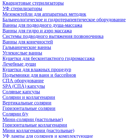
Кварцитовые стерилизаторы
УФ стерилизаторы
Мезококтейли для аппаратных методик
Бальнеологическое и гидротерапевтическое оборудование
Ванны для подводного душа-массажа
Ванны для гидро и аэро массажа
Системы подводного вытяжения позвоночника
Ванны для конечностей
Гальванические ванны
Углекислые ванны
Кушетки для бесконтактного гидромассажа
Лечебные души
Кушетки для влажных процедур
Подъемники для ванн и бассейнов
СПА оборудование
SPA (СПА) капсулы
Соляные капсулы
Солярии и коллагенарии
Вертикальные солярии
Горизонтальные солярии
Солярии б/у
Мини-солярии (настольные)
Горизонтальные коллагенарии
Мини коллагенарии (настольные)
УФ лампы для соляриев и комплектующие