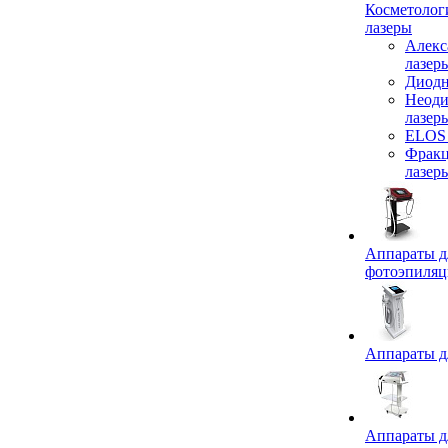
Косметолог
лазеры
Алекс
лазер
Диодн
Неод
лазер
ELOS 
Фрак
лазер
Аппараты д
фотоэпиля
Аппараты д
Аппараты д