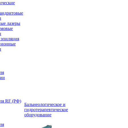
ические
андритовые
ы
ые лазеры
имовые
ы
эпиляция
ционные
ы
ля
ции
ля RF (РФ)
Бальнеологическое и
гидротерапевтическое
оборудование
ля