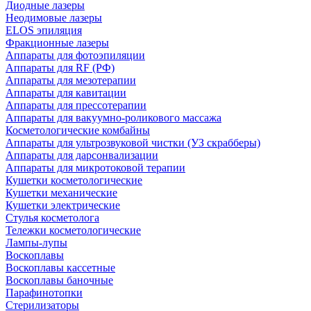
Диодные лазеры
Неодимовые лазеры
ELOS эпиляция
Фракционные лазеры
Аппараты для фотоэпиляции
Аппараты для RF (РФ)
Аппараты для мезотерапии
Аппараты для кавитации
Аппараты для прессотерапии
Аппараты для вакуумно-роликового массажа
Косметологические комбайны
Аппараты для ультрозвуковой чистки (УЗ скрабберы)
Аппараты для дарсонвализации
Аппараты для микротоковой терапии
Кушетки косметологические
Кушетки механические
Кушетки электрические
Стулья косметолога
Тележки косметологические
Лампы-лупы
Воскоплавы
Воскоплавы кассетные
Воскоплавы баночные
Парафинотопки
Стерилизаторы