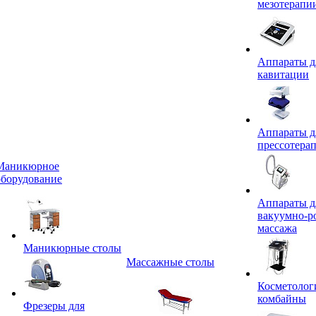
мезотерапи
Аппараты д
кавитации
Аппараты д
прессотера
Маникюрное
оборудование
Аппараты д
вакуумно-р
массажа
Маникюрные столы
Массажные столы
Косметолог
комбайны
Фрезеры для