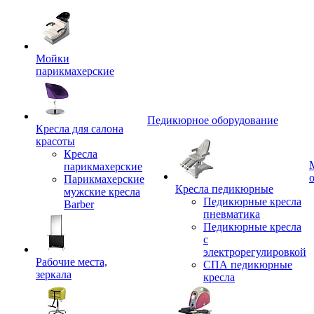
Мойки
парикмахерские
Педикюрное оборудование
Кресла для салона
красоты
Кресла
парикмахерские
Парикмахерские
Кресла педикюрные
мужские кресла
Педикюрные кресла
Barber
пневматика
Педикюрные кресла
с
электрорегулировкой
Рабочие места,
СПА педикюрные
зеркала
кресла