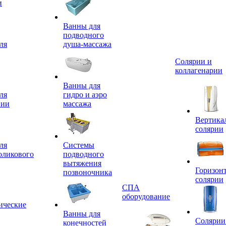
и
Ванны для
подводного
ля
душа-массажа
Солярии и
коллагенарии
Ванны для
ля
гидро и аэро
пии
массажа
Вертика
солярии
ля
Системы
оликового
подводного
вытяжения
Горизон
позвоночника
солярии
СПА
оборудование
ические
Ванны для
Солярии
конечностей