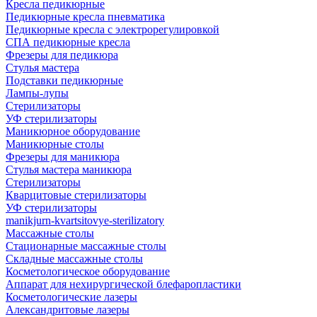
Кресла педикюрные
Педикюрные кресла пневматика
Педикюрные кресла с электрорегулировкой
СПА педикюрные кресла
Фрезеры для педикюра
Стулья мастера
Подставки педикюрные
Лампы-лупы
Стерилизаторы
УФ стерилизаторы
Маникюрное оборудование
Маникюрные столы
Фрезеры для маникюра
Стулья мастера маникюра
Стерилизаторы
Кварцитовые стерилизаторы
УФ стерилизаторы
manikjurn-kvartsitovye-sterilizatory
Массажные столы
Стационарные массажные столы
Складные массажные столы
Косметологическое оборудование
Аппарат для нехирургической блефаропластики
Косметологические лазеры
Александритовые лазеры