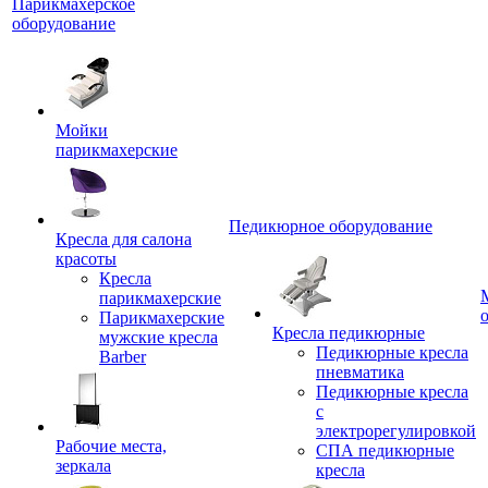
Парикмахерское
оборудование
Мойки
парикмахерские
Педикюрное оборудование
Кресла для салона
красоты
Кресла
парикмахерские
Парикмахерские
Кресла педикюрные
мужские кресла
Педикюрные кресла
Barber
пневматика
Педикюрные кресла
с
электрорегулировкой
Рабочие места,
СПА педикюрные
зеркала
кресла