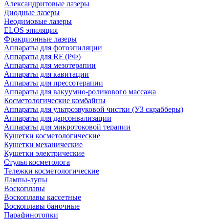
Александритовые лазеры
Диодные лазеры
Неодимовые лазеры
ELOS эпиляция
Фракционные лазеры
Аппараты для фотоэпиляции
Аппараты для RF (РФ)
Аппараты для мезотерапии
Аппараты для кавитации
Аппараты для прессотерапии
Аппараты для вакуумно-роликового массажа
Косметологические комбайны
Аппараты для ультрозвуковой чистки (УЗ скрабберы)
Аппараты для дарсонвализации
Аппараты для микротоковой терапии
Кушетки косметологические
Кушетки механические
Кушетки электрические
Стулья косметолога
Тележки косметологические
Лампы-лупы
Воскоплавы
Воскоплавы кассетные
Воскоплавы баночные
Парафинотопки