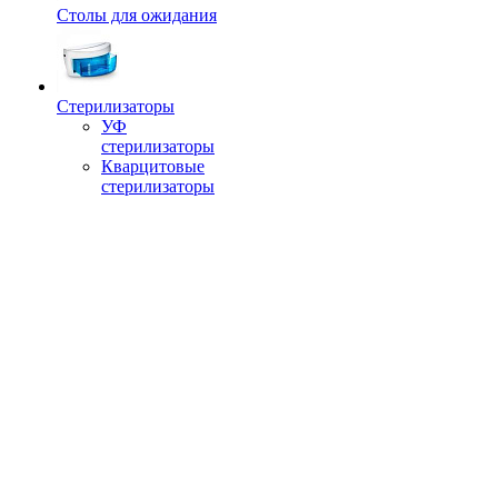
Столы для ожидания
Стерилизаторы
УФ
стерилизаторы
Кварцитовые
стерилизаторы