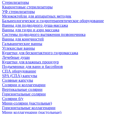
Стерилизаторы
Кварцитовые стерилизаторы
УФ стерилизаторы
Мезококтейли для аппаратных методик
Бальнеологическое и гидротерапевтическое оборудование
Ванны для подводного душа-массажа
Ванны для гидро и аэро массажа
Системы подводного вытяжения позвоночника
Ванны для конечностей
Гальванические ванны
Углекислые ванны
Кушетки для бесконтактного гидромассажа
Лечебные души
Кушетки для влажных процедур
Подъемники для ванн и бассейнов
СПА оборудование
SPA (СПА) капсулы
Соляные капсулы
Солярии и коллагенарии
Вертикальные солярии
Горизонтальные солярии
Солярии б/у
Мини-солярии (настольные)
Горизонтальные коллагенарии
Мини коллагенарии (настольные)