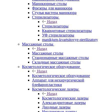
Маникюрные столы
Фрезеры для маникюра
Стулья мастера маникюра
Стерилизаторы
Назад
Стерилизаторы
Кварцитовые стерилизаторы
УФ стерилизаторы
manikjurn-kvartsitovye-sterilizatory
Массажные столы
Назад
Массажные столы
Стационарные массажные столы
Складные массажные столы
Косметологическое оборудование
Назад
Косметологическое оборудование
Аппарат для нехирургической
блефаропластики
Косметологические лазеры
Назад
Косметологические лазеры
Александритовые лазеры
Диодные лазеры
Неодимовые лазеры