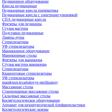
Педикюрное оборудование
Кресла педикюрные
Педикюрные кресла пневматика
Педикюрные кресла с электрорегулировкой
СПА педикюрные кресла
Фрезеры для педикюра
Стулья мастера
Подставки педикюрные
Лампы-лупы
Стерилизаторы
УФ стерилизаторы
Маникюрное оборудование
Маникюрные столы
Фрезеры для маникюра
Стулья мастера маникюра
Стерилизаторы
Кварцитовые стерилизаторы
УФ стерилизаторы
manikjurn-kvartsitovye-sterilizatory
Массажные столы
Стационарные массажные столы
Складные массажные столы
Косметологическое оборудование
Аппарат для нехирургической блефаропластики
Косметологические лазеры