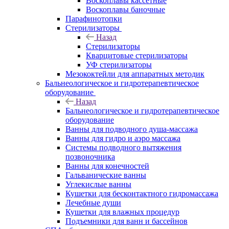
Воскоплавы кассетные
Воскоплавы баночные
Парафинотопки
Стерилизаторы
Назад
Стерилизаторы
Кварцитовые стерилизаторы
УФ стерилизаторы
Мезококтейли для аппаратных методик
Бальнеологическое и гидротерапевтическое
оборудование
Назад
Бальнеологическое и гидротерапевтическое
оборудование
Ванны для подводного душа-массажа
Ванны для гидро и аэро массажа
Системы подводного вытяжения
позвоночника
Ванны для конечностей
Гальванические ванны
Углекислые ванны
Кушетки для бесконтактного гидромассажа
Лечебные души
Кушетки для влажных процедур
Подъемники для ванн и бассейнов