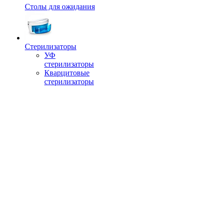
Столы для ожидания
Стерилизаторы
УФ
стерилизаторы
Кварцитовые
стерилизаторы