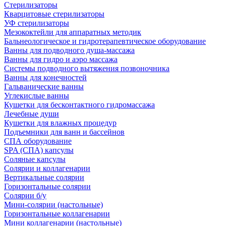
Стерилизаторы
Кварцитовые стерилизаторы
УФ стерилизаторы
Мезококтейли для аппаратных методик
Бальнеологическое и гидротерапевтическое оборудование
Ванны для подводного душа-массажа
Ванны для гидро и аэро массажа
Системы подводного вытяжения позвоночника
Ванны для конечностей
Гальванические ванны
Углекислые ванны
Кушетки для бесконтактного гидромассажа
Лечебные души
Кушетки для влажных процедур
Подъемники для ванн и бассейнов
СПА оборудование
SPA (СПА) капсулы
Соляные капсулы
Солярии и коллагенарии
Вертикальные солярии
Горизонтальные солярии
Солярии б/у
Мини-солярии (настольные)
Горизонтальные коллагенарии
Мини коллагенарии (настольные)