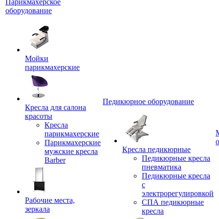
Парикмахерское
оборудование
Мойки
парикмахерские
Педикюрное оборудование
Кресла для салона
красоты
Кресла
парикмахерские
Парикмахерские
Кресла педикюрные
мужские кресла
Педикюрные кресла
Barber
пневматика
Педикюрные кресла
с
электрорегулировкой
Рабочие места,
СПА педикюрные
зеркала
кресла