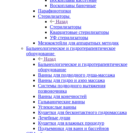
Воскоплавы кассетные
Воскоплавы баночные
Парафинотопки
Стерилизаторы
Назад
Стерилизаторы
Кварцитовые стерилизаторы
УФ стерилизаторы
Мезококтейли для аппаратных методик
Бальнеологическое и гидротерапевтическое
оборудование
Назад
Бальнеологическое и гидротерапевтическое
оборудование
Ванны для подводного душа-массажа
Ванны для гидро и аэро массажа
Системы подводного вытяжения
позвоночника
Ванны для конечностей
Гальванические ванны
Углекислые ванны
Кушетки для бесконтактного гидромассажа
Лечебные души
Кушетки для влажных процедур
Подъемники для ванн и бассейнов