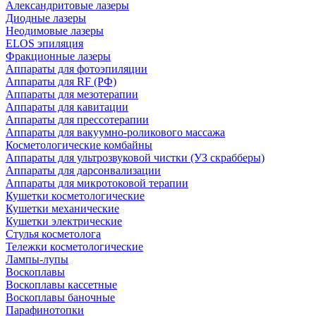
Александритовые лазеры
Диодные лазеры
Неодимовые лазеры
ELOS эпиляция
Фракционные лазеры
Аппараты для фотоэпиляции
Аппараты для RF (РФ)
Аппараты для мезотерапии
Аппараты для кавитации
Аппараты для прессотерапии
Аппараты для вакуумно-роликового массажа
Косметологические комбайны
Аппараты для ультрозвуковой чистки (УЗ скрабберы)
Аппараты для дарсонвализации
Аппараты для микротоковой терапии
Кушетки косметологические
Кушетки механические
Кушетки электрические
Стулья косметолога
Тележки косметологические
Лампы-лупы
Воскоплавы
Воскоплавы кассетные
Воскоплавы баночные
Парафинотопки