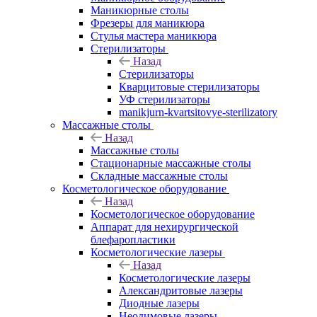
Маникюрные столы
Фрезеры для маникюра
Стулья мастера маникюра
Стерилизаторы
Назад
Стерилизаторы
Кварцитовые стерилизаторы
УФ стерилизаторы
manikjurn-kvartsitovye-sterilizatory
Массажные столы
Назад
Массажные столы
Стационарные массажные столы
Складные массажные столы
Косметологическое оборудование
Назад
Косметологическое оборудование
Аппарат для нехирургической
блефаропластики
Косметологические лазеры
Назад
Косметологические лазеры
Александритовые лазеры
Диодные лазеры
Неодимовые лазеры