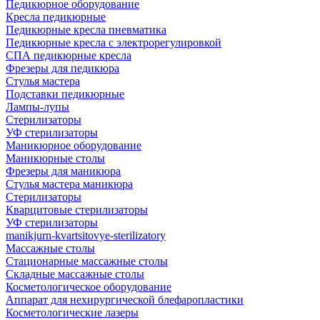
Педикюрное оборудование
Кресла педикюрные
Педикюрные кресла пневматика
Педикюрные кресла с электрорегулировкой
СПА педикюрные кресла
Фрезеры для педикюра
Стулья мастера
Подставки педикюрные
Лампы-лупы
Стерилизаторы
УФ стерилизаторы
Маникюрное оборудование
Маникюрные столы
Фрезеры для маникюра
Стулья мастера маникюра
Стерилизаторы
Кварцитовые стерилизаторы
УФ стерилизаторы
manikjurn-kvartsitovye-sterilizatory
Массажные столы
Стационарные массажные столы
Складные массажные столы
Косметологическое оборудование
Аппарат для нехирургической блефаропластики
Косметологические лазеры