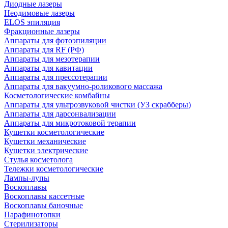
Диодные лазеры
Неодимовые лазеры
ELOS эпиляция
Фракционные лазеры
Аппараты для фотоэпиляции
Аппараты для RF (РФ)
Аппараты для мезотерапии
Аппараты для кавитации
Аппараты для прессотерапии
Аппараты для вакуумно-роликового массажа
Косметологические комбайны
Аппараты для ультрозвуковой чистки (УЗ скрабберы)
Аппараты для дарсонвализации
Аппараты для микротоковой терапии
Кушетки косметологические
Кушетки механические
Кушетки электрические
Стулья косметолога
Тележки косметологические
Лампы-лупы
Воскоплавы
Воскоплавы кассетные
Воскоплавы баночные
Парафинотопки
Стерилизаторы