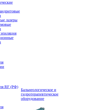
ические
андритовые
ы
ые лазеры
имовые
ы
эпиляция
ционные
ы
ля
ции
ля RF (РФ)
Бальнеологическое и
гидротерапевтическое
оборудование
ля