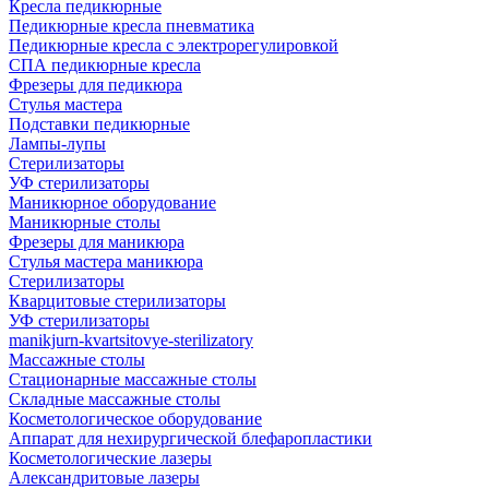
Кресла педикюрные
Педикюрные кресла пневматика
Педикюрные кресла с электрорегулировкой
СПА педикюрные кресла
Фрезеры для педикюра
Стулья мастера
Подставки педикюрные
Лампы-лупы
Стерилизаторы
УФ стерилизаторы
Маникюрное оборудование
Маникюрные столы
Фрезеры для маникюра
Стулья мастера маникюра
Стерилизаторы
Кварцитовые стерилизаторы
УФ стерилизаторы
manikjurn-kvartsitovye-sterilizatory
Массажные столы
Стационарные массажные столы
Складные массажные столы
Косметологическое оборудование
Аппарат для нехирургической блефаропластики
Косметологические лазеры
Александритовые лазеры