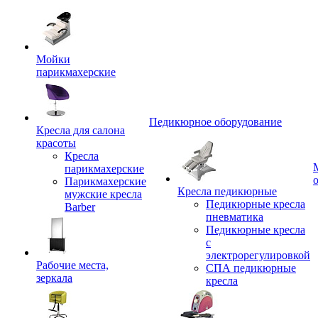
Мойки
парикмахерские
Педикюрное оборудование
Кресла для салона
красоты
Кресла
парикмахерские
Парикмахерские
Кресла педикюрные
мужские кресла
Педикюрные кресла
Barber
пневматика
Педикюрные кресла
с
электрорегулировкой
Рабочие места,
СПА педикюрные
зеркала
кресла