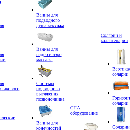
и
Ванны для
подводного
ля
душа-массажа
Солярии и
коллагенарии
Ванны для
ля
гидро и аэро
пии
массажа
Вертика
солярии
ля
Системы
оликового
подводного
вытяжения
Горизон
позвоночника
солярии
СПА
оборудование
ические
Ванны для
Солярии
конечностей