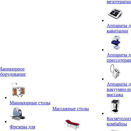
мезотерапи
Аппараты д
кавитации
Аппараты д
прессотера
Маникюрное
оборудование
Аппараты д
вакуумно-р
массажа
Маникюрные столы
Массажные столы
Косметолог
комбайны
Фрезеры для