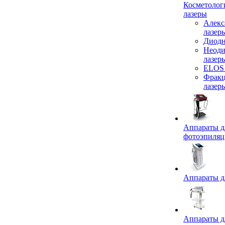
Косметолог
лазеры
Алекс
лазер
Диодн
Неод
лазер
ELOS 
Фрак
лазер
Аппараты д
фотоэпиля
Аппараты д
Аппараты д