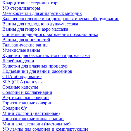
Кварцитовые стерилизаторы
УФ стерилизаторы
Мезококтейли для аппаратных методик
Бальнеологическое и гидротерапевтическое оборудование
Ванны для подводного душа-массажа
Ванны для гидро и аэро массажа
Системы подводного вытяжения позвоночника
Ванны для конечностей
Гальванические ванны
Углекислые ванны
Кушетки для бесконтактного гидромассажа
Лечебные души
Кушетки для влажных процедур
Подъемники для ванн и бассейнов
СПА оборудование
SPA (СПА) капсулы
Соляные капсулы
Солярии и коллагенарии
Вертикальные солярии
Горизонтальные солярии
Солярии б/у
Мини-солярии (настольные)
Горизонтальные коллагенарии
Мини коллагенарии (настольные)
УФ лампы для соляриев и комплектующие