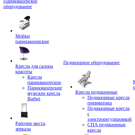
Парикмахерское
оборудование
Мойки
парикмахерские
Педикюрное оборудование
Кресла для салона
красоты
Кресла
парикмахерские
Парикмахерские
Кресла педикюрные
мужские кресла
Педикюрные кресла
Barber
пневматика
Педикюрные кресла
с
электрорегулировкой
Рабочие места,
СПА педикюрные
зеркала
кресла