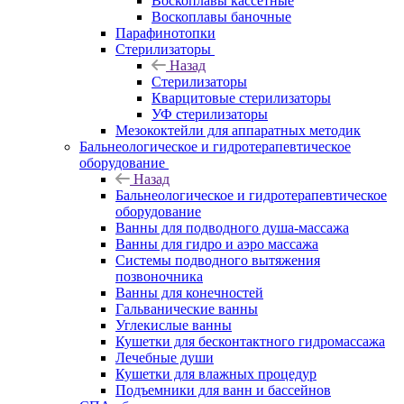
Воскоплавы кассетные
Воскоплавы баночные
Парафинотопки
Стерилизаторы
Назад
Стерилизаторы
Кварцитовые стерилизаторы
УФ стерилизаторы
Мезококтейли для аппаратных методик
Бальнеологическое и гидротерапевтическое
оборудование
Назад
Бальнеологическое и гидротерапевтическое
оборудование
Ванны для подводного душа-массажа
Ванны для гидро и аэро массажа
Системы подводного вытяжения
позвоночника
Ванны для конечностей
Гальванические ванны
Углекислые ванны
Кушетки для бесконтактного гидромассажа
Лечебные души
Кушетки для влажных процедур
Подъемники для ванн и бассейнов