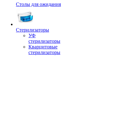
Столы для ожидания
Стерилизаторы
УФ
стерилизаторы
Кварцитовые
стерилизаторы