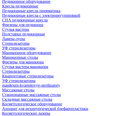
Педикюрное оборудование
Кресла педикюрные
Педикюрные кресла пневматика
Педикюрные кресла с электрорегулировкой
СПА педикюрные кресла
Фрезеры для педикюра
Стулья мастера
Подставки педикюрные
Лампы-лупы
Стерилизаторы
УФ стерилизаторы
Маникюрное оборудование
Маникюрные столы
Фрезеры для маникюра
Стулья мастера маникюра
Стерилизаторы
Кварцитовые стерилизаторы
УФ стерилизаторы
manikjurn-kvartsitovye-sterilizatory
Массажные столы
Стационарные массажные столы
Складные массажные столы
Косметологическое оборудование
Аппарат для нехирургической блефаропластики
Косметологические лазеры