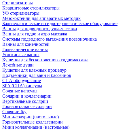
Стерилизаторы
Кварцитовые стерилизаторы
УФ стерилизаторы
Мезококтейли для аппаратных методик
Бальнеологическое и гидротерапевтическое оборудование
Ванны для подводного душа-массажа
Ванны для гидро и аэро массажа
Системы подводного вытяжения позвоночника
Ванны для конечностей
Гальванические ванны
Углекислые ванны
Кушетки для бесконтактного гидромассажа
Лечебные души
Кушетки для влажных процедур
Подъемники для ванн и бассейнов
СПА оборудование
SPA (СПА) капсулы
Соляные капсулы
Солярии и коллагенарии
Вертикальные солярии
Горизонтальные солярии
Солярии б/у
Мини-солярии (настольные)
Горизонтальные коллагенарии
Мини коллагенарии (настольные)