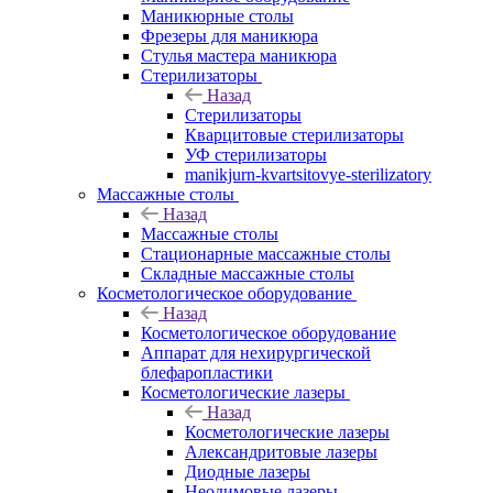
Маникюрные столы
Фрезеры для маникюра
Стулья мастера маникюра
Стерилизаторы
Назад
Стерилизаторы
Кварцитовые стерилизаторы
УФ стерилизаторы
manikjurn-kvartsitovye-sterilizatory
Массажные столы
Назад
Массажные столы
Стационарные массажные столы
Складные массажные столы
Косметологическое оборудование
Назад
Косметологическое оборудование
Аппарат для нехирургической
блефаропластики
Косметологические лазеры
Назад
Косметологические лазеры
Александритовые лазеры
Диодные лазеры
Неодимовые лазеры