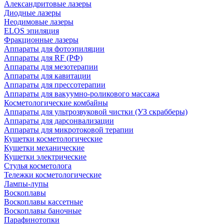
Александритовые лазеры
Диодные лазеры
Неодимовые лазеры
ELOS эпиляция
Фракционные лазеры
Аппараты для фотоэпиляции
Аппараты для RF (РФ)
Аппараты для мезотерапии
Аппараты для кавитации
Аппараты для прессотерапии
Аппараты для вакуумно-роликового массажа
Косметологические комбайны
Аппараты для ультрозвуковой чистки (УЗ скрабберы)
Аппараты для дарсонвализации
Аппараты для микротоковой терапии
Кушетки косметологические
Кушетки механические
Кушетки электрические
Стулья косметолога
Тележки косметологические
Лампы-лупы
Воскоплавы
Воскоплавы кассетные
Воскоплавы баночные
Парафинотопки