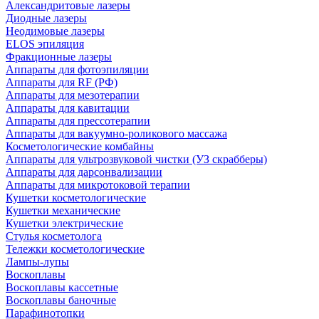
Александритовые лазеры
Диодные лазеры
Неодимовые лазеры
ELOS эпиляция
Фракционные лазеры
Аппараты для фотоэпиляции
Аппараты для RF (РФ)
Аппараты для мезотерапии
Аппараты для кавитации
Аппараты для прессотерапии
Аппараты для вакуумно-роликового массажа
Косметологические комбайны
Аппараты для ультрозвуковой чистки (УЗ скрабберы)
Аппараты для дарсонвализации
Аппараты для микротоковой терапии
Кушетки косметологические
Кушетки механические
Кушетки электрические
Стулья косметолога
Тележки косметологические
Лампы-лупы
Воскоплавы
Воскоплавы кассетные
Воскоплавы баночные
Парафинотопки