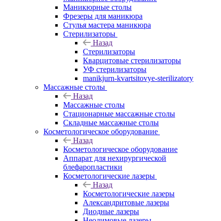
Маникюрные столы
Фрезеры для маникюра
Стулья мастера маникюра
Стерилизаторы
Назад
Стерилизаторы
Кварцитовые стерилизаторы
УФ стерилизаторы
manikjurn-kvartsitovye-sterilizatory
Массажные столы
Назад
Массажные столы
Стационарные массажные столы
Складные массажные столы
Косметологическое оборудование
Назад
Косметологическое оборудование
Аппарат для нехирургической
блефаропластики
Косметологические лазеры
Назад
Косметологические лазеры
Александритовые лазеры
Диодные лазеры
Неодимовые лазеры