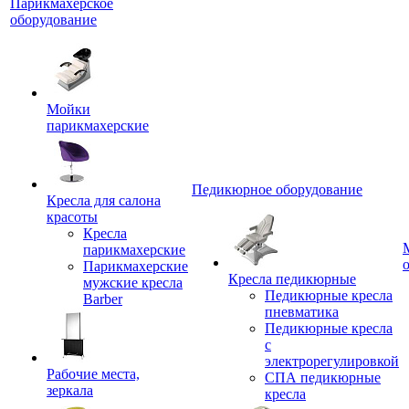
Парикмахерское
оборудование
Мойки
парикмахерские
Педикюрное оборудование
Кресла для салона
красоты
Кресла
парикмахерские
Парикмахерские
Кресла педикюрные
мужские кресла
Педикюрные кресла
Barber
пневматика
Педикюрные кресла
с
электрорегулировкой
Рабочие места,
СПА педикюрные
зеркала
кресла