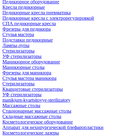
Педикюрное оборудование
Кресла педикюрные
Педикюрные кресла пневматика
Педикюрные кресла с электрорегулировкой
СПА педикюрные кресла
Фрезеры для педикюра
Стулья мастера
Подставки педикюрные
Лампы-лупы
Стерилизаторы
УФ стерилизаторы
Маникюрное оборудование
Маникюрные столы
Фрезеры для маникюра
Стулья мастера маникюра
Стерилизаторы
Кварцитовые стерилизаторы
УФ стерилизаторы
manikjurn-kvartsitovye-sterilizatory
Массажные столы
Стационарные массажные столы
Складные массажные столы
Косметологическое оборудование
Аппарат для нехирургической блефаропластики
Косметологические лазеры