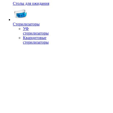
Столы для ожидания
Стерилизаторы
УФ
стерилизаторы
Кварцитовые
стерилизаторы