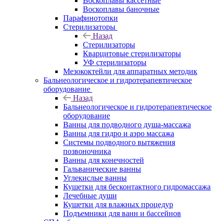
Воскоплавы кассетные
Воскоплавы баночные
Парафинотопки
Стерилизаторы
Назад
Стерилизаторы
Кварцитовые стерилизаторы
УФ стерилизаторы
Мезококтейли для аппаратных методик
Бальнеологическое и гидротерапевтическое
оборудование
Назад
Бальнеологическое и гидротерапевтическое
оборудование
Ванны для подводного душа-массажа
Ванны для гидро и аэро массажа
Системы подводного вытяжения
позвоночника
Ванны для конечностей
Гальванические ванны
Углекислые ванны
Кушетки для бесконтактного гидромассажа
Лечебные души
Кушетки для влажных процедур
Подъемники для ванн и бассейнов