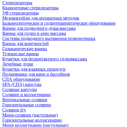
Стерилизаторы
Кварцитовые стерилизаторы
УФ стерилизаторы
Мезококтейли для аппаратных методик
Бальнеологическое и гидротерапевтическое оборудование
Ванны для подводного душа-массажа
Ванны для гидро и аэро массажа
Системы подводного вытяжения позвоночника
Ванны для конечностей
Гальванические ванны
Углекислые ванны
Кушетки для бесконтактного гидромассажа
Лечебные души
Кушетки для влажных процедур
Подъемники для ванн и бассейнов
СПА оборудование
SPA (СПА) капсулы
Соляные капсулы
Солярии и коллагенарии
Вертикальные солярии
Горизонтальные солярии
Солярии б/у
Мини-солярии (настольные)
Горизонтальные коллагенарии
Мини коллагенарии (настольные)