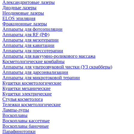
Александритовые лазеры
Диодные лазеры
Неодимовые лазеры
ELOS эпиляция
Фракционные лазеры
Аппараты для фотоэпиляции
Аппараты для RF (РФ)
Аппараты для мезотерапии
Аппараты для кавитации
Аппараты для прессотерапии
Аппараты для вакуумно-роликового массажа
Косметологические комбайны
Аппараты для ультрозвуковой чистки (УЗ скрабберы)
Аппараты для дарсонвализации
Аппараты для микротоковой терапии
Кушетки косметологические
Кушетки механические
Кушетки электрические
Стулья косметолога
Тележки косметологические
Лампы-лупы
Воскоплавы
Воскоплавы кассетные
Воскоплавы баночные
Парафинотопки