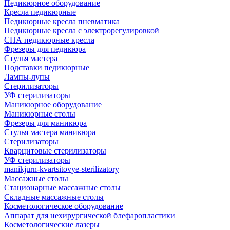
Педикюрное оборудование
Кресла педикюрные
Педикюрные кресла пневматика
Педикюрные кресла с электрорегулировкой
СПА педикюрные кресла
Фрезеры для педикюра
Стулья мастера
Подставки педикюрные
Лампы-лупы
Стерилизаторы
УФ стерилизаторы
Маникюрное оборудование
Маникюрные столы
Фрезеры для маникюра
Стулья мастера маникюра
Стерилизаторы
Кварцитовые стерилизаторы
УФ стерилизаторы
manikjurn-kvartsitovye-sterilizatory
Массажные столы
Стационарные массажные столы
Складные массажные столы
Косметологическое оборудование
Аппарат для нехирургической блефаропластики
Косметологические лазеры