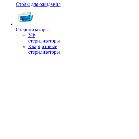
Столы для ожидания
Стерилизаторы
УФ
стерилизаторы
Кварцитовые
стерилизаторы