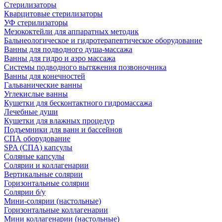
Стерилизаторы
Кварцитовые стерилизаторы
УФ стерилизаторы
Мезококтейли для аппаратных методик
Бальнеологическое и гидротерапевтическое оборудование
Ванны для подводного душа-массажа
Ванны для гидро и аэро массажа
Системы подводного вытяжения позвоночника
Ванны для конечностей
Гальванические ванны
Углекислые ванны
Кушетки для бесконтактного гидромассажа
Лечебные души
Кушетки для влажных процедур
Подъемники для ванн и бассейнов
СПА оборудование
SPA (СПА) капсулы
Соляные капсулы
Солярии и коллагенарии
Вертикальные солярии
Горизонтальные солярии
Солярии б/у
Мини-солярии (настольные)
Горизонтальные коллагенарии
Мини коллагенарии (настольные)