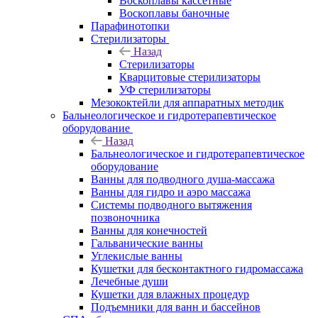
Воскоплавы кассетные
Воскоплавы баночные
Парафинотопки
Стерилизаторы
Назад
Стерилизаторы
Кварцитовые стерилизаторы
УФ стерилизаторы
Мезококтейли для аппаратных методик
Бальнеологическое и гидротерапевтическое
оборудование
Назад
Бальнеологическое и гидротерапевтическое
оборудование
Ванны для подводного душа-массажа
Ванны для гидро и аэро массажа
Системы подводного вытяжения
позвоночника
Ванны для конечностей
Гальванические ванны
Углекислые ванны
Кушетки для бесконтактного гидромассажа
Лечебные души
Кушетки для влажных процедур
Подъемники для ванн и бассейнов