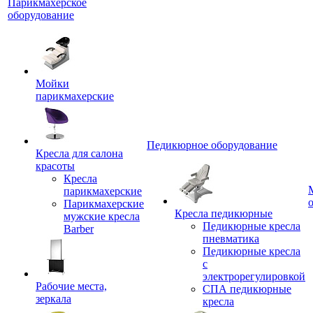
Парикмахерское
оборудование
Мойки
парикмахерские
Педикюрное оборудование
Кресла для салона
красоты
Кресла
парикмахерские
Парикмахерские
Кресла педикюрные
мужские кресла
Педикюрные кресла
Barber
пневматика
Педикюрные кресла
с
электрорегулировкой
Рабочие места,
СПА педикюрные
зеркала
кресла