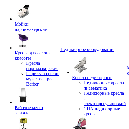
Мойки
парикмахерские
Педикюрное оборудование
Кресла для салона
красоты
Кресла
парикмахерские
Парикмахерские
Кресла педикюрные
мужские кресла
Педикюрные кресла
Barber
пневматика
Педикюрные кресла
с
электрорегулировкой
Рабочие места,
СПА педикюрные
зеркала
кресла