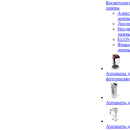
Косметолог
лазеры
Алекс
лазер
Диодн
Неод
лазер
ELOS 
Фрак
лазер
Аппараты д
фотоэпиля
Аппараты д
Аппараты д