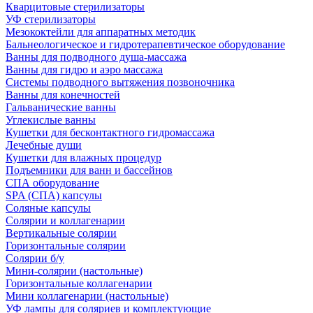
Кварцитовые стерилизаторы
УФ стерилизаторы
Мезококтейли для аппаратных методик
Бальнеологическое и гидротерапевтическое оборудование
Ванны для подводного душа-массажа
Ванны для гидро и аэро массажа
Системы подводного вытяжения позвоночника
Ванны для конечностей
Гальванические ванны
Углекислые ванны
Кушетки для бесконтактного гидромассажа
Лечебные души
Кушетки для влажных процедур
Подъемники для ванн и бассейнов
СПА оборудование
SPA (СПА) капсулы
Соляные капсулы
Солярии и коллагенарии
Вертикальные солярии
Горизонтальные солярии
Солярии б/у
Мини-солярии (настольные)
Горизонтальные коллагенарии
Мини коллагенарии (настольные)
УФ лампы для соляриев и комплектующие