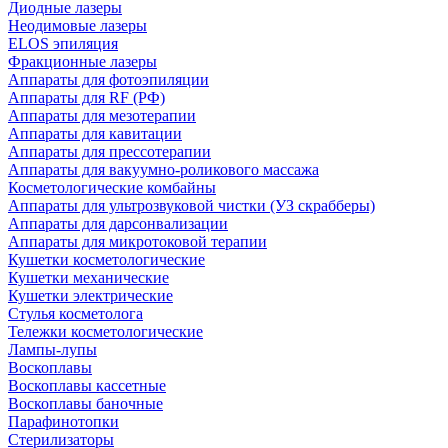
Диодные лазеры
Неодимовые лазеры
ELOS эпиляция
Фракционные лазеры
Аппараты для фотоэпиляции
Аппараты для RF (РФ)
Аппараты для мезотерапии
Аппараты для кавитации
Аппараты для прессотерапии
Аппараты для вакуумно-роликового массажа
Косметологические комбайны
Аппараты для ультрозвуковой чистки (УЗ скрабберы)
Аппараты для дарсонвализации
Аппараты для микротоковой терапии
Кушетки косметологические
Кушетки механические
Кушетки электрические
Стулья косметолога
Тележки косметологические
Лампы-лупы
Воскоплавы
Воскоплавы кассетные
Воскоплавы баночные
Парафинотопки
Стерилизаторы