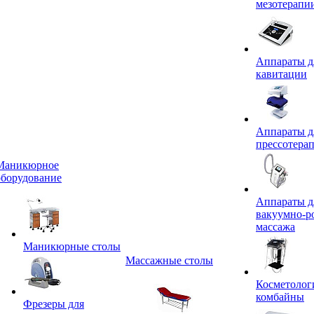
мезотерапи
Аппараты д
кавитации
Аппараты д
прессотера
Маникюрное
оборудование
Аппараты д
вакуумно-р
массажа
Маникюрные столы
Массажные столы
Косметолог
комбайны
Фрезеры для