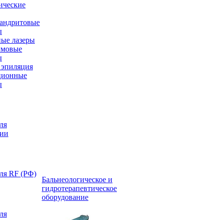
ические
андритовые
ы
ые лазеры
имовые
ы
эпиляция
ционные
ы
ля
ции
ля RF (РФ)
Бальнеологическое и
гидротерапевтическое
оборудование
ля