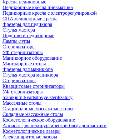
Кресла педикюрные
Педикюрные кресла пневматика
Педикюрные кресла с электрорегулировкой
СПА педикюрные кресла
Фрезеры для педикюра
Стулья мастера
Подставки педикюрные
Лампы-лупы
Стерилизаторы
УФ стерилизаторы
Маникюрное оборудование
Маникюрные столы
Фрезеры для маникюра
Стулья мастера маникюра
Стерилизаторы
Кварцитовые стерилизаторы
УФ стерилизаторы
manikjurn-kvartsitovye-sterilizatory
Массажные столы
Стационарные массажные столы
Складные массажные столы
Косметологическое оборудование
Аппарат для нехирургической блефаропластики
Косметологические лазеры
Александритовые лазеры