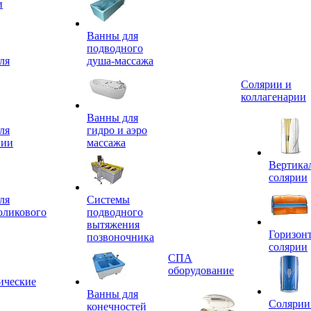
и
Ванны для
подводного
ля
душа-массажа
Солярии и
коллагенарии
Ванны для
ля
гидро и аэро
пии
массажа
Вертика
солярии
ля
Системы
оликового
подводного
вытяжения
Горизон
позвоночника
солярии
СПА
оборудование
ические
Ванны для
Солярии
конечностей