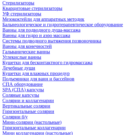
Стерилизаторы
Кварцитовые стерилизаторы
УФ стерилизаторы
Мезококтейли для аппаратных методик
Бальнеологическое и гидротерапевтическое оборудование
Ванны для подводного душа-массажа
Ванны для гидро и аэро массажа
Системы подводного вытяжения позвоночника
Ванны для конечностей
Гальванические ванны
Углекислые ванны
Кушетки для бесконтактного гидромассажа
Лечебные души
Кушетки для влажных процедур
Подъемники для ванн и бассейнов
СПА оборудование
SPA (СПА) капсулы
Соляные капсулы
Солярии и коллагенарии
Вертикальные солярии
Горизонтальные солярии
Солярии б/у
Мини-солярии (настольные)
Горизонтальные коллагенарии
Мини коллагенарии (настольные)