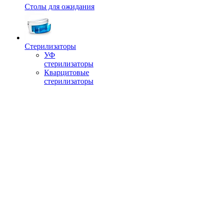
Столы для ожидания
Стерилизаторы
УФ
стерилизаторы
Кварцитовые
стерилизаторы