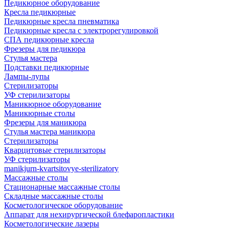
Педикюрное оборудование
Кресла педикюрные
Педикюрные кресла пневматика
Педикюрные кресла с электрорегулировкой
СПА педикюрные кресла
Фрезеры для педикюра
Стулья мастера
Подставки педикюрные
Лампы-лупы
Стерилизаторы
УФ стерилизаторы
Маникюрное оборудование
Маникюрные столы
Фрезеры для маникюра
Стулья мастера маникюра
Стерилизаторы
Кварцитовые стерилизаторы
УФ стерилизаторы
manikjurn-kvartsitovye-sterilizatory
Массажные столы
Стационарные массажные столы
Складные массажные столы
Косметологическое оборудование
Аппарат для нехирургической блефаропластики
Косметологические лазеры