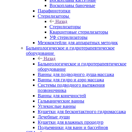
Воскоплавы кассетные
Воскоплавы баночные
Парафинотопки
Стерилизаторы
Назад
Стерилизаторы
Кварцитовые стерилизаторы
УФ стерилизаторы
Мезококтейли для аппаратных методик
Бальнеологическое и гидротерапевтическое
оборудование
Назад
Бальнеологическое и гидротерапевтическое
оборудование
Ванны для подводного душа-массажа
Ванны для гидро и аэро массажа
Системы подводного вытяжения
позвоночника
Ванны для конечностей
Гальванические ванны
Углекислые ванны
Кушетки для бесконтактного гидромассажа
Лечебные души
Кушетки для влажных процедур
Подъемники для ванн и бассейнов