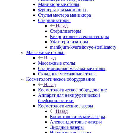
Маникюрные столы
Фрезеры для маникюра
Стулья мастера маникюра
Стерилизаторы
Назад
Стерилизаторы
Кварцитовые стерилизаторы
УФ стерилизаторы
manikjurn-kvartsitovye-sterilizatory
Массажные столы
Назад
Массажные столы
Стационарные массажные столы
Складные массажные столы
Косметологическое оборудование
Назад
Косметологическое оборудование
Аппарат для нехирургической
блефаропластики
Косметологические лазеры
Назад
Косметологические лазеры
Александритовые лазеры
Диодные лазеры
Неодимовые лазеры