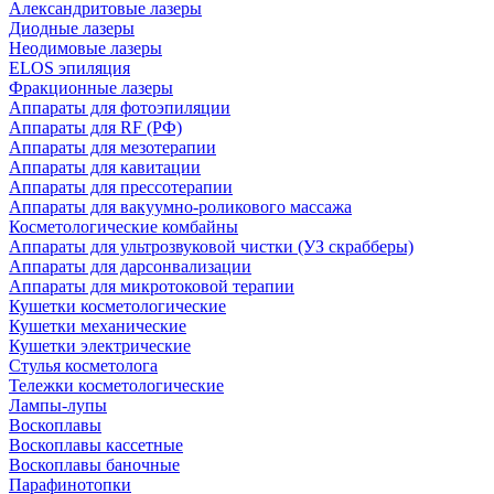
Александритовые лазеры
Диодные лазеры
Неодимовые лазеры
ELOS эпиляция
Фракционные лазеры
Аппараты для фотоэпиляции
Аппараты для RF (РФ)
Аппараты для мезотерапии
Аппараты для кавитации
Аппараты для прессотерапии
Аппараты для вакуумно-роликового массажа
Косметологические комбайны
Аппараты для ультрозвуковой чистки (УЗ скрабберы)
Аппараты для дарсонвализации
Аппараты для микротоковой терапии
Кушетки косметологические
Кушетки механические
Кушетки электрические
Стулья косметолога
Тележки косметологические
Лампы-лупы
Воскоплавы
Воскоплавы кассетные
Воскоплавы баночные
Парафинотопки