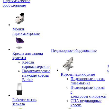
Парикмахерское
оборудование
Мойки
парикмахерские
Педикюрное оборудование
Кресла для салона
красоты
Кресла
парикмахерские
Парикмахерские
Кресла педикюрные
мужские кресла
Педикюрные кресла
Barber
пневматика
Педикюрные кресла
с
электрорегулировкой
Рабочие места,
СПА педикюрные
зеркала
кресла