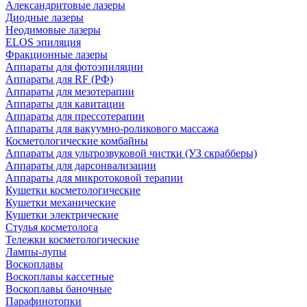
Александритовые лазеры
Диодные лазеры
Неодимовые лазеры
ELOS эпиляция
Фракционные лазеры
Аппараты для фотоэпиляции
Аппараты для RF (РФ)
Аппараты для мезотерапии
Аппараты для кавитации
Аппараты для прессотерапии
Аппараты для вакуумно-роликового массажа
Косметологические комбайны
Аппараты для ультрозвуковой чистки (УЗ скрабберы)
Аппараты для дарсонвализации
Аппараты для микротоковой терапии
Кушетки косметологические
Кушетки механические
Кушетки электрические
Стулья косметолога
Тележки косметологические
Лампы-лупы
Воскоплавы
Воскоплавы кассетные
Воскоплавы баночные
Парафинотопки