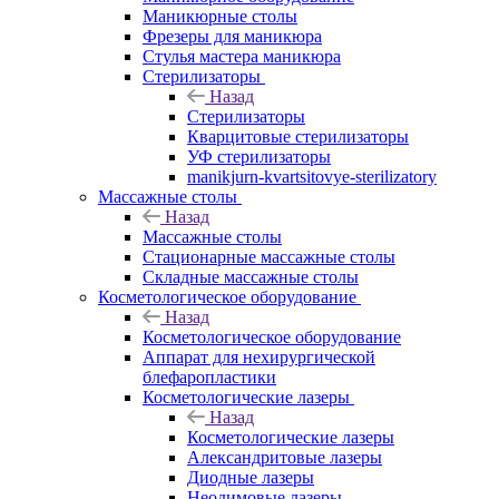
Маникюрные столы
Фрезеры для маникюра
Стулья мастера маникюра
Стерилизаторы
Назад
Стерилизаторы
Кварцитовые стерилизаторы
УФ стерилизаторы
manikjurn-kvartsitovye-sterilizatory
Массажные столы
Назад
Массажные столы
Стационарные массажные столы
Складные массажные столы
Косметологическое оборудование
Назад
Косметологическое оборудование
Аппарат для нехирургической
блефаропластики
Косметологические лазеры
Назад
Косметологические лазеры
Александритовые лазеры
Диодные лазеры
Неодимовые лазеры