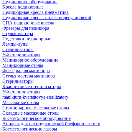
Педикюрное оборудование
Кресла педикюрные
Педикюрные кресла пневматика
Педикюрные кресла с электрорегулировкой
СПА педикюрные кресла
Фрезеры для педикюра
Стулья мастера
Подставки педикюрные
Лампы-лупы
Стерилизаторы
УФ стерилизаторы
Маникюрное оборудование
Маникюрные столы
Фрезеры для маникюра
Стулья мастера маникюра
Стерилизаторы
Кварцитовые стерилизаторы
УФ стерилизаторы
manikjurn-kvartsitovye-sterilizatory
Массажные столы
Стационарные массажные столы
Складные массажные столы
Косметологическое оборудование
Аппарат для нехирургической блефаропластики
Косметологические лазеры