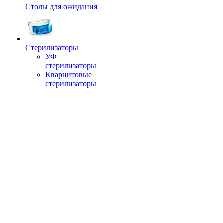
Столы для ожидания
Стерилизаторы
УФ
стерилизаторы
Кварцитовые
стерилизаторы