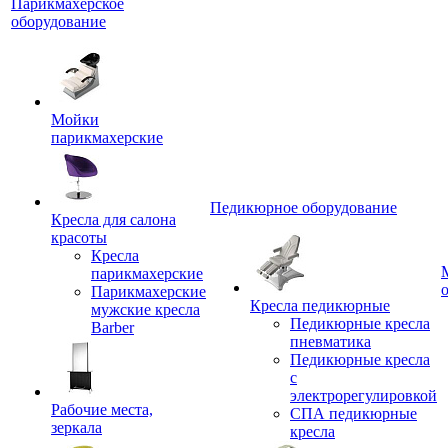
Парикмахерское
оборудование
Мойки
парикмахерские
Педикюрное оборудование
Кресла для салона
красоты
Кресла
парикмахерские
Парикмахерские
Кресла педикюрные
мужские кресла
Педикюрные кресла
Barber
пневматика
Педикюрные кресла
с
электрорегулировкой
Рабочие места,
СПА педикюрные
зеркала
кресла