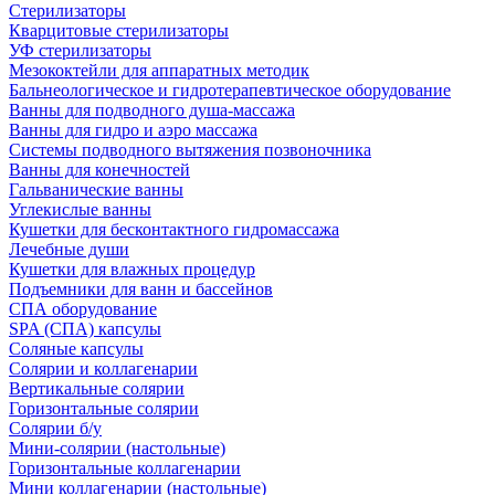
Стерилизаторы
Кварцитовые стерилизаторы
УФ стерилизаторы
Мезококтейли для аппаратных методик
Бальнеологическое и гидротерапевтическое оборудование
Ванны для подводного душа-массажа
Ванны для гидро и аэро массажа
Системы подводного вытяжения позвоночника
Ванны для конечностей
Гальванические ванны
Углекислые ванны
Кушетки для бесконтактного гидромассажа
Лечебные души
Кушетки для влажных процедур
Подъемники для ванн и бассейнов
СПА оборудование
SPA (СПА) капсулы
Соляные капсулы
Солярии и коллагенарии
Вертикальные солярии
Горизонтальные солярии
Солярии б/у
Мини-солярии (настольные)
Горизонтальные коллагенарии
Мини коллагенарии (настольные)