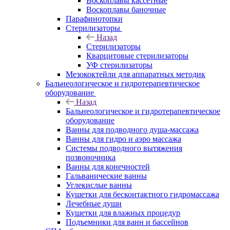
Воскоплавы кассетные
Воскоплавы баночные
Парафинотопки
Стерилизаторы
Назад
Стерилизаторы
Кварцитовые стерилизаторы
УФ стерилизаторы
Мезококтейли для аппаратных методик
Бальнеологическое и гидротерапевтическое
оборудование
Назад
Бальнеологическое и гидротерапевтическое
оборудование
Ванны для подводного душа-массажа
Ванны для гидро и аэро массажа
Системы подводного вытяжения
позвоночника
Ванны для конечностей
Гальванические ванны
Углекислые ванны
Кушетки для бесконтактного гидромассажа
Лечебные души
Кушетки для влажных процедур
Подъемники для ванн и бассейнов