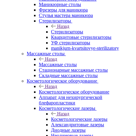
Маникюрные столы
Фрезеры для маникюра
Стулья мастера маникюра
Стерилизаторы
Назад
Стерилизаторы
Кварцитовые стерилизаторы
УФ стерилизаторы
manikjurn-kvartsitovye-sterilizatory
Массажные столы
Назад
Массажные столы
Стационарные массажные столы
Складные массажные столы
Косметологическое оборудование
Назад
Косметологическое оборудование
Аппарат для нехирургической
блефаропластики
Косметологические лазеры
Назад
Косметологические лазеры
Александритовые лазеры
Диодные лазеры
Неодимовые лазеры