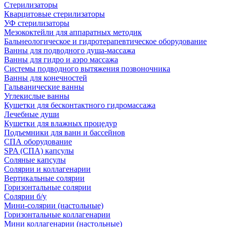
Стерилизаторы
Кварцитовые стерилизаторы
УФ стерилизаторы
Мезококтейли для аппаратных методик
Бальнеологическое и гидротерапевтическое оборудование
Ванны для подводного душа-массажа
Ванны для гидро и аэро массажа
Системы подводного вытяжения позвоночника
Ванны для конечностей
Гальванические ванны
Углекислые ванны
Кушетки для бесконтактного гидромассажа
Лечебные души
Кушетки для влажных процедур
Подъемники для ванн и бассейнов
СПА оборудование
SPA (СПА) капсулы
Соляные капсулы
Солярии и коллагенарии
Вертикальные солярии
Горизонтальные солярии
Солярии б/у
Мини-солярии (настольные)
Горизонтальные коллагенарии
Мини коллагенарии (настольные)