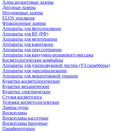
Александритовые лазеры
Диодные лазеры
Неодимовые лазеры
ELOS эпиляция
Фракционные лазеры
Аппараты для фотоэпиляции
Аппараты для RF (РФ)
Аппараты для мезотерапии
Аппараты для кавитации
Аппараты для прессотерапии
Аппараты для вакуумно-роликового массажа
Косметологические комбайны
Аппараты для ультрозвуковой чистки (УЗ скрабберы)
Аппараты для дарсонвализации
Аппараты для микротоковой терапии
Кушетки косметологические
Кушетки механические
Кушетки электрические
Стулья косметолога
Тележки косметологические
Лампы-лупы
Воскоплавы
Воскоплавы кассетные
Воскоплавы баночные
Парафинотопки