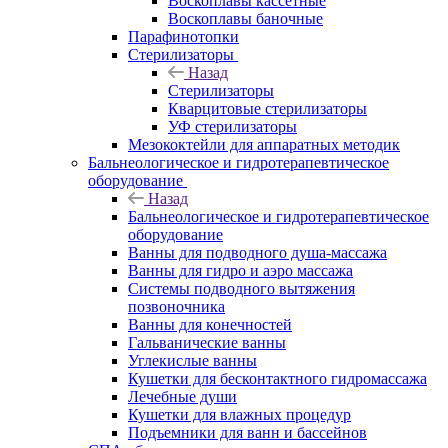
Воскоплавы кассетные
Воскоплавы баночные
Парафинотопки
Стерилизаторы
Назад
Стерилизаторы
Кварцитовые стерилизаторы
УФ стерилизаторы
Мезококтейли для аппаратных методик
Бальнеологическое и гидротерапевтическое
оборудование
Назад
Бальнеологическое и гидротерапевтическое
оборудование
Ванны для подводного душа-массажа
Ванны для гидро и аэро массажа
Системы подводного вытяжения
позвоночника
Ванны для конечностей
Гальванические ванны
Углекислые ванны
Кушетки для бесконтактного гидромассажа
Лечебные души
Кушетки для влажных процедур
Подъемники для ванн и бассейнов