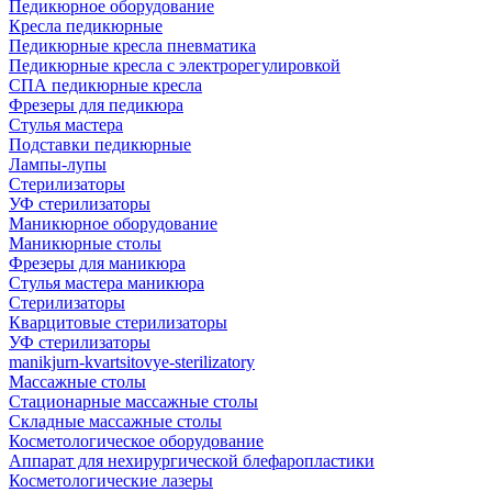
Педикюрное оборудование
Кресла педикюрные
Педикюрные кресла пневматика
Педикюрные кресла с электрорегулировкой
СПА педикюрные кресла
Фрезеры для педикюра
Стулья мастера
Подставки педикюрные
Лампы-лупы
Стерилизаторы
УФ стерилизаторы
Маникюрное оборудование
Маникюрные столы
Фрезеры для маникюра
Стулья мастера маникюра
Стерилизаторы
Кварцитовые стерилизаторы
УФ стерилизаторы
manikjurn-kvartsitovye-sterilizatory
Массажные столы
Стационарные массажные столы
Складные массажные столы
Косметологическое оборудование
Аппарат для нехирургической блефаропластики
Косметологические лазеры