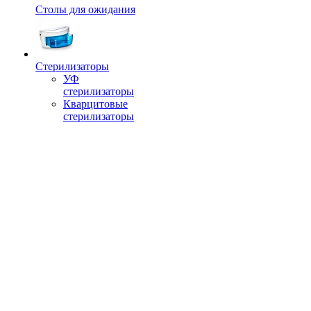
Столы для ожидания
Стерилизаторы
УФ
стерилизаторы
Кварцитовые
стерилизаторы