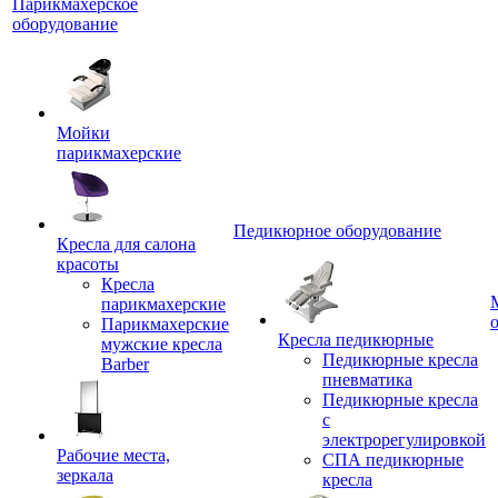
Парикмахерское
оборудование
Мойки
парикмахерские
Педикюрное оборудование
Кресла для салона
красоты
Кресла
парикмахерские
Парикмахерские
Кресла педикюрные
мужские кресла
Педикюрные кресла
Barber
пневматика
Педикюрные кресла
с
электрорегулировкой
Рабочие места,
СПА педикюрные
зеркала
кресла