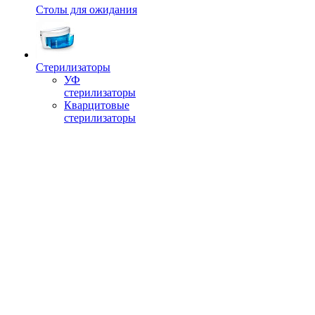
Столы для ожидания
Стерилизаторы
УФ
стерилизаторы
Кварцитовые
стерилизаторы