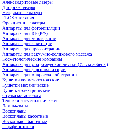
Александритовые лазеры
Диодные лазеры
Неодимовые лазеры
ELOS эпиляция
Фракционные лазеры
Аппараты для фотоэпиляции
Аппараты для RF (РФ)
Аппараты для мезотерапии
Аппараты для кавитации
Аппараты для прессотерапии
Аппараты для вакуумно-роликового массажа
Косметологические комбайны
Аппараты для ультрозвуковой чистки (УЗ скрабберы)
Аппараты для дарсонвализации
Аппараты для микротоковой терапии
Кушетки косметологические
Кушетки механические
Кушетки электрические
Стулья косметолога
Тележки косметологические
Лампы-лупы
Воскоплавы
Воскоплавы кассетные
Воскоплавы баночные
Парафинотопки