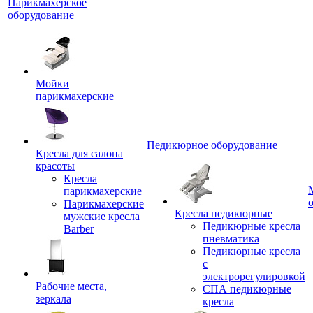
Парикмахерское
оборудование
Мойки
парикмахерские
Педикюрное оборудование
Кресла для салона
красоты
Кресла
парикмахерские
Парикмахерские
Кресла педикюрные
мужские кресла
Педикюрные кресла
Barber
пневматика
Педикюрные кресла
с
электрорегулировкой
Рабочие места,
СПА педикюрные
зеркала
кресла