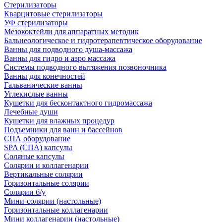
Стерилизаторы
Кварцитовые стерилизаторы
УФ стерилизаторы
Мезококтейли для аппаратных методик
Бальнеологическое и гидротерапевтическое оборудование
Ванны для подводного душа-массажа
Ванны для гидро и аэро массажа
Системы подводного вытяжения позвоночника
Ванны для конечностей
Гальванические ванны
Углекислые ванны
Кушетки для бесконтактного гидромассажа
Лечебные души
Кушетки для влажных процедур
Подъемники для ванн и бассейнов
СПА оборудование
SPA (СПА) капсулы
Соляные капсулы
Солярии и коллагенарии
Вертикальные солярии
Горизонтальные солярии
Солярии б/у
Мини-солярии (настольные)
Горизонтальные коллагенарии
Мини коллагенарии (настольные)