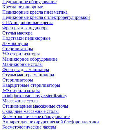
Педикюрное оборудование
Кресла педикюрные
Педикюрные кресла пневматика
Педикюрные кресла с электрорегулировкой
СПА педикюрные кресла
Фрезеры для педикюра
Стулья мастера
Подставки педикюрные
Лампы-лупы
Стерилизаторы
УФ стерилизаторы
Маникюрное оборудование
Маникюрные столы
Фрезеры для маникюра
Стулья мастера маникюра
Стерилизаторы
Кварцитовые стерилизаторы
УФ стерилизаторы
manikjurn-kvartsitovye-sterilizatory
Массажные столы
Стационарные массажные столы
Складные массажные столы
Косметологическое оборудование
Аппарат для нехирургической блефаропластики
Косметологические лазеры