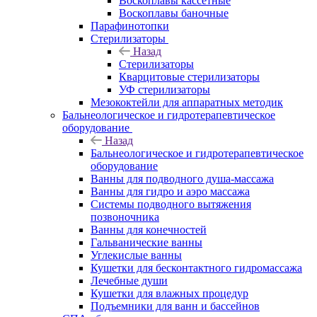
Воскоплавы кассетные
Воскоплавы баночные
Парафинотопки
Стерилизаторы
Назад
Стерилизаторы
Кварцитовые стерилизаторы
УФ стерилизаторы
Мезококтейли для аппаратных методик
Бальнеологическое и гидротерапевтическое
оборудование
Назад
Бальнеологическое и гидротерапевтическое
оборудование
Ванны для подводного душа-массажа
Ванны для гидро и аэро массажа
Системы подводного вытяжения
позвоночника
Ванны для конечностей
Гальванические ванны
Углекислые ванны
Кушетки для бесконтактного гидромассажа
Лечебные души
Кушетки для влажных процедур
Подъемники для ванн и бассейнов