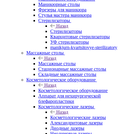
Маникюрные столы
Фрезеры для маникюра
Стулья мастера маникюра
Стерилизаторы
Назад
Стерилизаторы
Кварцитовые стерилизаторы
УФ стерилизаторы
manikjurn-kvartsitovye-sterilizatory
Массажные столы
Назад
Массажные столы
Стационарные массажные столы
Складные массажные столы
Косметологическое оборудование
Назад
Косметологическое оборудование
Аппарат для нехирургической
блефаропластики
Косметологические лазеры
Назад
Косметологические лазеры
Александритовые лазеры
Диодные лазеры
Неодимовые лазеры