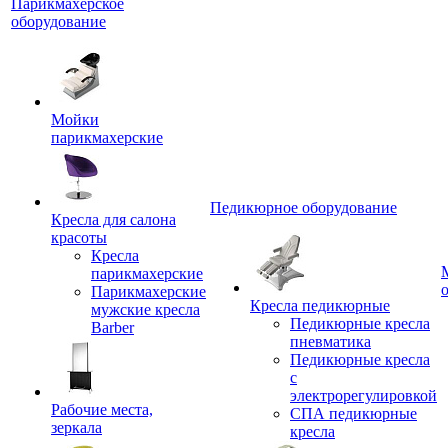
Парикмахерское
оборудование
Мойки
парикмахерские
Педикюрное оборудование
Кресла для салона
красоты
Кресла
парикмахерские
Парикмахерские
Кресла педикюрные
мужские кресла
Педикюрные кресла
Barber
пневматика
Педикюрные кресла
с
электрорегулировкой
Рабочие места,
СПА педикюрные
зеркала
кресла