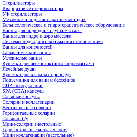
Стерилизаторы
Кварцитовые стерилизаторы
УФ стерилизаторы
Мезококтейли для аппаратных методик
Бальнеологическое и гидротерапевтическое оборудование
Ванны для подводного душа-массажа
Ванны для гидро и аэро массажа
Системы подводного вытяжения позвоночника
Ванны для конечностей
Гальванические ванны
Углекислые ванны
Кушетки для бесконтактного гидромассажа
Лечебные души
Кушетки для влажных процедур
Подъемники для ванн и бассейнов
СПА оборудование
SPA (СПА) капсулы
Соляные капсулы
Солярии и коллагенарии
Вертикальные солярии
Горизонтальные солярии
Солярии б/у
Мини-солярии (настольные)
Горизонтальные коллагенарии
Мини коллагенарии (настольные)