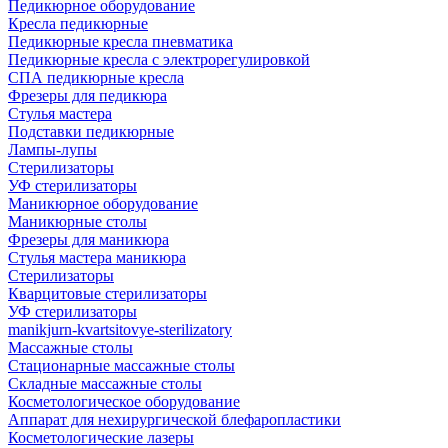
Педикюрное оборудование
Кресла педикюрные
Педикюрные кресла пневматика
Педикюрные кресла с электрорегулировкой
СПА педикюрные кресла
Фрезеры для педикюра
Стулья мастера
Подставки педикюрные
Лампы-лупы
Стерилизаторы
УФ стерилизаторы
Маникюрное оборудование
Маникюрные столы
Фрезеры для маникюра
Стулья мастера маникюра
Стерилизаторы
Кварцитовые стерилизаторы
УФ стерилизаторы
manikjurn-kvartsitovye-sterilizatory
Массажные столы
Стационарные массажные столы
Складные массажные столы
Косметологическое оборудование
Аппарат для нехирургической блефаропластики
Косметологические лазеры