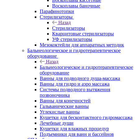
Воскоплавы кассетные
Воскоплавы баночные
Парафинотопки
Стерилизаторы
Назад
Стерилизаторы
Кварцитовые стерилизаторы
УФ стерилизаторы
Мезококтейли для аппаратных методик
Бальнеологическое и гидротерапевтическое
оборудование
Назад
Бальнеологическое и гидротерапевтическое
оборудование
Ванны для подводного душа-массажа
Ванны для гидро и аэро массажа
Системы подводного вытяжения
позвоночника
Ванны для конечностей
Гальванические ванны
Углекислые ванны
Кушетки для бесконтактного гидромассажа
Лечебные души
Кушетки для влажных процедур
Подъемники для ванн и бассейнов