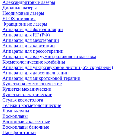
Александритовые лазеры
Диодные лазеры
Неодимовые лазеры
ELOS эпиляция
Фракционные лазеры
Аппараты для фотоэпиляции
Аппараты для RF (РФ)
Аппараты для мезотерапии
Аппараты для кавитации
Аппараты для прессотерапии
Аппараты для вакуумно-роликового массажа
Косметологические комбайны
Аппараты для ультрозвуковой чистки (УЗ скрабберы)
Аппараты для дарсонвализации
Аппараты для микротоковой терапии
Кушетки косметологические
Кушетки механические
Кушетки электрические
Стулья косметолога
Тележки косметологические
Лампы-лупы
Воскоплавы
Воскоплавы кассетные
Воскоплавы баночные
Парафинотопки