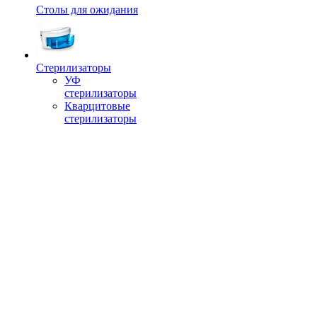
Столы для ожидания
Стерилизаторы
УФ
стерилизаторы
Кварцитовые
стерилизаторы