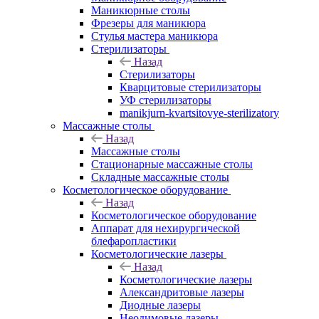
Маникюрные столы
Фрезеры для маникюра
Стулья мастера маникюра
Стерилизаторы
Назад
Стерилизаторы
Кварцитовые стерилизаторы
УФ стерилизаторы
manikjurn-kvartsitovye-sterilizatory
Массажные столы
Назад
Массажные столы
Стационарные массажные столы
Складные массажные столы
Косметологическое оборудование
Назад
Косметологическое оборудование
Аппарат для нехирургической
блефаропластики
Косметологические лазеры
Назад
Косметологические лазеры
Александритовые лазеры
Диодные лазеры
Неодимовые лазеры