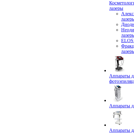
Косметолог
лазеры
Алекс
лазер
Диодн
Неод
лазер
ELOS 
Фрак
лазер
Аппараты д
фотоэпиля
Аппараты д
Аппараты д