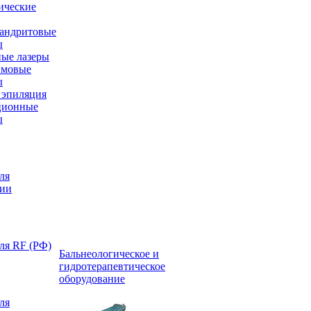
ические
андритовые
ы
ые лазеры
имовые
ы
эпиляция
ционные
ы
ля
ции
ля RF (РФ)
Бальнеологическое и
гидротерапевтическое
оборудование
ля