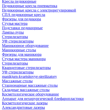
Кресла педикюрные
Педикюрные кресла пневматика
Педикюрные кресла с электрорегулировкой
СПА педикюрные кресла
Фрезеры для педикюра
Стулья мастера
Подставки педикюрные
Лампы-лупы
Стерилизаторы
УФ стерилизаторы
Маникюрное оборудование
Маникюрные столы
Фрезеры для маникюра
Стулья мастера маникюра
Стерилизаторы
Кварцитовые стерилизаторы
УФ стерилизаторы
manikjurn-kvartsitovye-sterilizatory
Массажные столы
Стационарные массажные столы
Складные массажные столы
Косметологическое оборудование
Аппарат для нехирургической блефаропластики
Косметологические лазеры
Александритовые лазеры