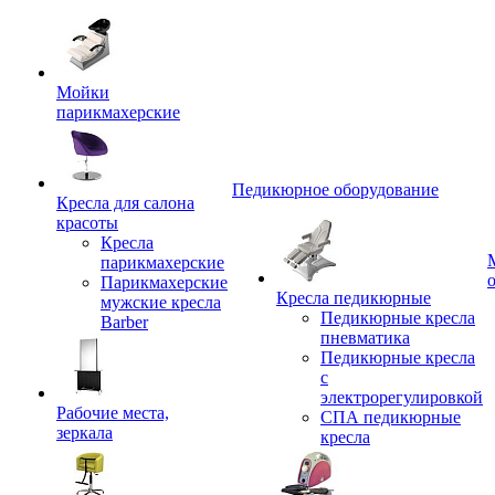
Мойки
парикмахерские
Педикюрное оборудование
Кресла для салона
красоты
Кресла
парикмахерские
Парикмахерские
Кресла педикюрные
мужские кресла
Педикюрные кресла
Barber
пневматика
Педикюрные кресла
с
электрорегулировкой
Рабочие места,
СПА педикюрные
зеркала
кресла