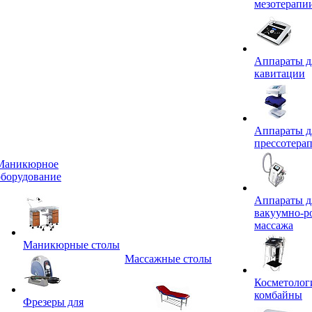
мезотерапи
Аппараты д
кавитации
Аппараты д
прессотера
Маникюрное
оборудование
Аппараты д
вакуумно-р
массажа
Маникюрные столы
Массажные столы
Косметолог
комбайны
Фрезеры для