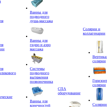
и
Ванны для
подводного
ля
душа-массажа
Солярии и
коллагенарии
Ванны для
ля
гидро и аэро
пии
массажа
Вертика
солярии
ля
Системы
оликового
подводного
вытяжения
Горизон
позвоночника
солярии
СПА
оборудование
ические
Ванны для
Солярии
конечностей