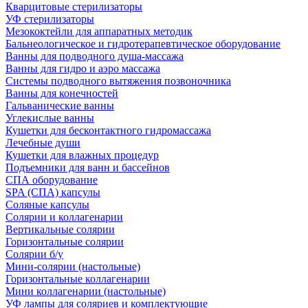
Кварцитовые стерилизаторы
УФ стерилизаторы
Мезококтейли для аппаратных методик
Бальнеологическое и гидротерапевтическое оборудование
Ванны для подводного душа-массажа
Ванны для гидро и аэро массажа
Системы подводного вытяжения позвоночника
Ванны для конечностей
Гальванические ванны
Углекислые ванны
Кушетки для бесконтактного гидромассажа
Лечебные души
Кушетки для влажных процедур
Подъемники для ванн и бассейнов
СПА оборудование
SPA (СПА) капсулы
Соляные капсулы
Солярии и коллагенарии
Вертикальные солярии
Горизонтальные солярии
Солярии б/у
Мини-солярии (настольные)
Горизонтальные коллагенарии
Мини коллагенарии (настольные)
УФ лампы для соляриев и комплектующие