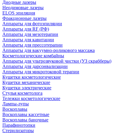
Диодные лазеры
Неодимовые лазеры
ELOS эпиляция
Фракционные лазеры
Аппараты для фотоэпиляции
Аппараты для RF (РФ)
Аппараты для мезотерапии
Аппараты для кавитации
Аппараты для прессотерапии
Аппараты для вакуумно-роликового массажа
Косметологические комбайны
Аппараты для ультрозвуковой чистки (УЗ скрабберы)
Аппараты для дарсонвализации
Аппараты для микротоковой терапии
Кушетки косметологические
Кушетки механические
Кушетки электрические
Стулья косметолога
Тележки косметологические
Лампы-лупы
Воскоплавы
Воскоплавы кассетные
Воскоплавы баночные
Парафинотопки
Стерилизаторы