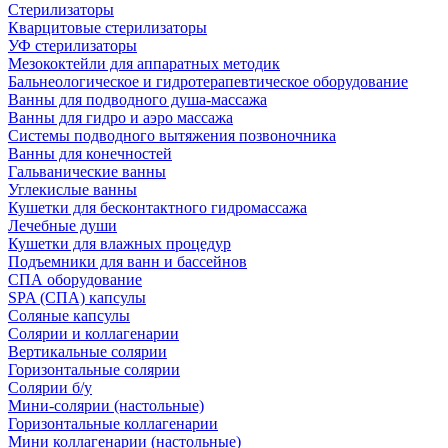
Стерилизаторы
Кварцитовые стерилизаторы
УФ стерилизаторы
Мезококтейли для аппаратных методик
Бальнеологическое и гидротерапевтическое оборудование
Ванны для подводного душа-массажа
Ванны для гидро и аэро массажа
Системы подводного вытяжения позвоночника
Ванны для конечностей
Гальванические ванны
Углекислые ванны
Кушетки для бесконтактного гидромассажа
Лечебные души
Кушетки для влажных процедур
Подъемники для ванн и бассейнов
СПА оборудование
SPA (СПА) капсулы
Соляные капсулы
Солярии и коллагенарии
Вертикальные солярии
Горизонтальные солярии
Солярии б/у
Мини-солярии (настольные)
Горизонтальные коллагенарии
Мини коллагенарии (настольные)