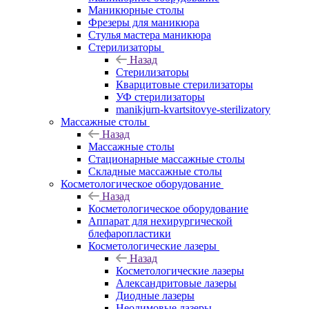
Маникюрные столы
Фрезеры для маникюра
Стулья мастера маникюра
Стерилизаторы
Назад
Стерилизаторы
Кварцитовые стерилизаторы
УФ стерилизаторы
manikjurn-kvartsitovye-sterilizatory
Массажные столы
Назад
Массажные столы
Стационарные массажные столы
Складные массажные столы
Косметологическое оборудование
Назад
Косметологическое оборудование
Аппарат для нехирургической
блефаропластики
Косметологические лазеры
Назад
Косметологические лазеры
Александритовые лазеры
Диодные лазеры
Неодимовые лазеры