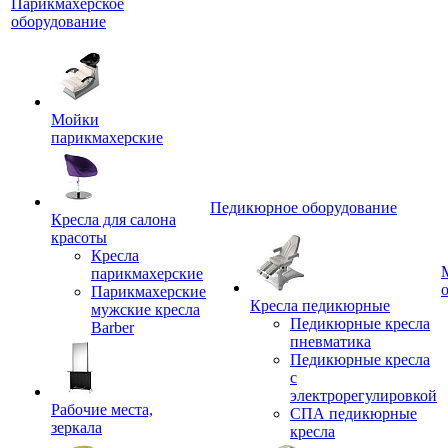
Парикмахерское
оборудование
Мойки
парикмахерские
Педикюрное оборудование
Кресла для салона
красоты
Кресла
парикмахерские
Парикмахерские
Кресла педикюрные
мужские кресла
Педикюрные кресла
Barber
пневматика
Педикюрные кресла
с
электрорегулировкой
Рабочие места,
СПА педикюрные
зеркала
кресла