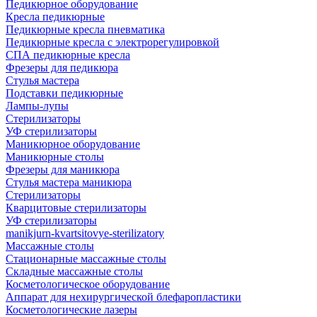
Педикюрное оборудование
Кресла педикюрные
Педикюрные кресла пневматика
Педикюрные кресла с электрорегулировкой
СПА педикюрные кресла
Фрезеры для педикюра
Стулья мастера
Подставки педикюрные
Лампы-лупы
Стерилизаторы
УФ стерилизаторы
Маникюрное оборудование
Маникюрные столы
Фрезеры для маникюра
Стулья мастера маникюра
Стерилизаторы
Кварцитовые стерилизаторы
УФ стерилизаторы
manikjurn-kvartsitovye-sterilizatory
Массажные столы
Стационарные массажные столы
Складные массажные столы
Косметологическое оборудование
Аппарат для нехирургической блефаропластики
Косметологические лазеры