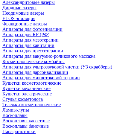
Александритовые лазеры
Диодные лазеры
Неодимовые лазеры
ELOS эпиляция
Фракционные лазеры
Аппараты для фотоэпиляции
Аппараты для RF (РФ)
Аппараты для мезотерапии
Аппараты для кавитации
Аппараты для прессотерапии
Аппараты для вакуумно-роликового массажа
Косметологические комбайны
Аппараты для ультрозвуковой чистки (УЗ скрабберы)
Аппараты для дарсонвализации
Аппараты для микротоковой терапии
Кушетки косметологические
Кушетки механические
Кушетки электрические
Стулья косметолога
Тележки косметологические
Лампы-лупы
Воскоплавы
Воскоплавы кассетные
Воскоплавы баночные
Парафинотопки