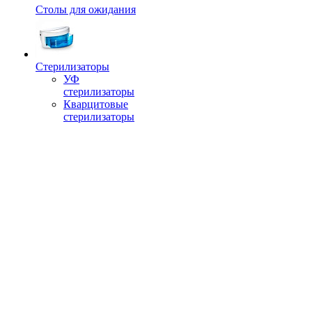
Столы для ожидания
Стерилизаторы
УФ
стерилизаторы
Кварцитовые
стерилизаторы