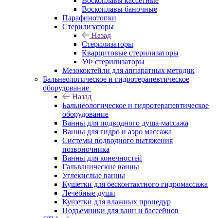
Воскоплавы кассетные
Воскоплавы баночные
Парафинотопки
Стерилизаторы
Назад
Стерилизаторы
Кварцитовые стерилизаторы
УФ стерилизаторы
Мезококтейли для аппаратных методик
Бальнеологическое и гидротерапевтическое
оборудование
Назад
Бальнеологическое и гидротерапевтическое
оборудование
Ванны для подводного душа-массажа
Ванны для гидро и аэро массажа
Системы подводного вытяжения
позвоночника
Ванны для конечностей
Гальванические ванны
Углекислые ванны
Кушетки для бесконтактного гидромассажа
Лечебные души
Кушетки для влажных процедур
Подъемники для ванн и бассейнов